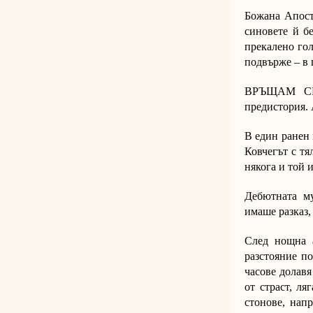
Божана Апост
синовете й б
прекалено гол
подвърже – в 
ВРЪЩАМ СЕ 
предистория. 
В един ранен 
Ковчегът с тя
някога и той 
Дебютната му
имаше разказ,
След нощна 
разстояние п
часове долавя
от страст, ля
стонове, нап