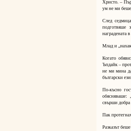
Христо. – Пър
ум не ми беше
След седмица
подготвяше з
наградената в
Млад и „нахак
Когато обяви
Ъпдайк – прот
не ми мина да
български ези
По-късно го
обясняваше: 
свърши добра 
Пак протегнах
Разказът беше 