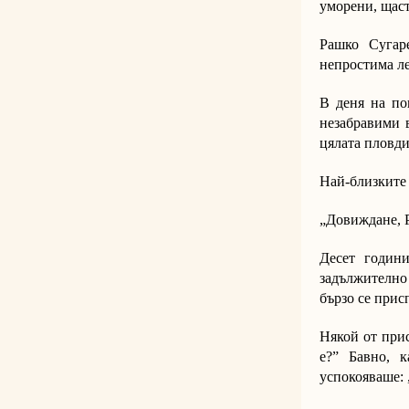
уморени, щаст
Рашко Сугар
непростима ле
В деня на по
незабравими 
цялата пловди
Най-близките 
„Довиждане, Р
Десет годин
задължително 
бързо се прис
Някой от прис
е?” Бавно, к
успокояваше: „