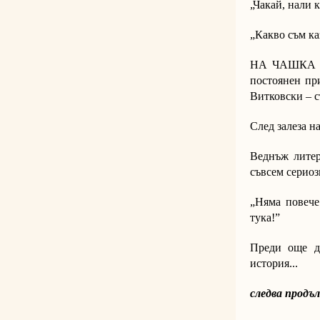
„Чакай, нали ка
„Какво съм ка
НА ЧАШКА Сла
постоянен пр
Витковски – ст
След залеза н
Веднъж литер
съвсем сериоз
„Няма повече
тука!”
Преди още д
история...
следва продъ