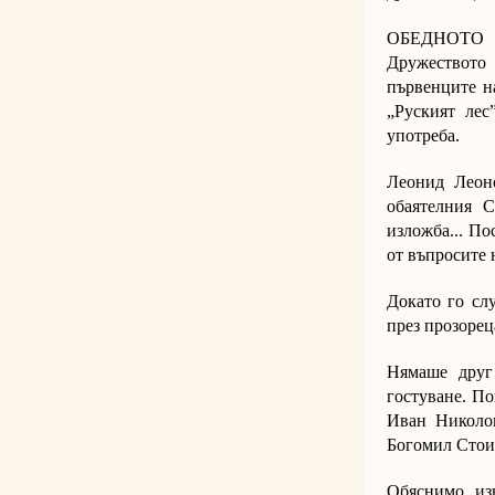
ОБЕДНОТО ми
Дружеството
първенците на
„Руският лес
употреба.
Леонид Леон
обаятелния 
изложба... По
от въпросите 
Докато го сл
през прозореца
Нямаше друг 
гостуване. По
Иван Николов
Богомил Стоил
Обяснимо из