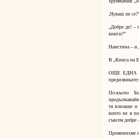
хрумвания: „И
„Чуваш ли се?”
„Добре де! – 
книги?”
Наистина – и д
В „Книга на Е
ОЩЕ ЕДНА бъ
предизвикател
По-късно Бо
продължавайк
тя влизаше и
които не я по
съвсем добре –
Променихме се