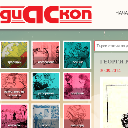
НАЧ
ГЕОРГИ Р
30.09.2014