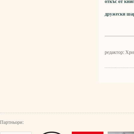
откъс от кни
дружески шар
редактор: Хр
Партньори: