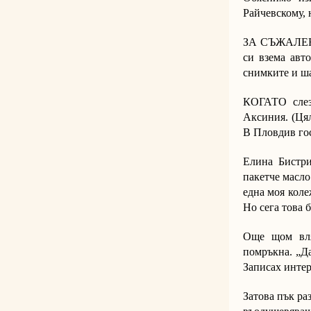
Райчевскому, 
ЗА СЪЖАЛЕНИЕ
си взема авт
снимките и ша
КОГАТО слезе
Аксиния. (Цял
В Пловдив гос
Елина Бистри
пакетче масло
една моя коле
Но сега това 
Още щом вля
помръкна. „Да
Записах интер
Затова пък ра