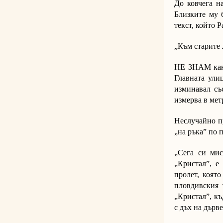
До ковчега н
Близките му 
текст, който 
„Към старите 
НЕ ЗНАМ какв
Главната ули
изминавал съ
измерва в метр
Неслучайно п
„на ръка” по 
„Сега си мис
„Кристал”, е
пролет, коят
пловдивския 
„Кристал”, къ
с дъх на дърв