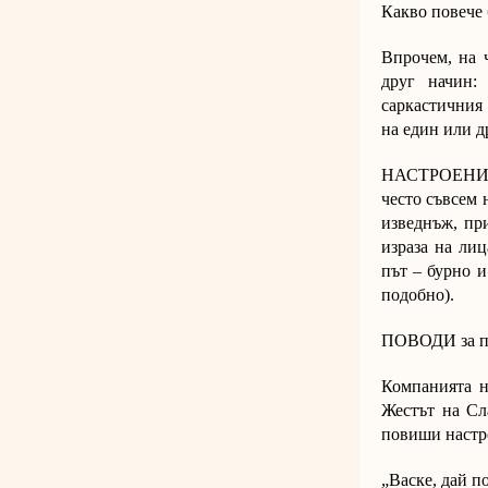
Какво повече 
Впрочем, на 
друг начин:
саркастичния 
на един или д
НАСТРОЕНИЯТ
често съвсем 
изведнъж, при
израза на лиц
път – бурно и
подобно).
ПОВОДИ за по
Компанията н
Жестът на Сл
повиши настр
„Васке, дай п