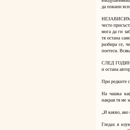
въодушевяваше
да покани всич
НЕЗАВИСИМО д
често присъст
мога да ги за
тя остана сам
разбира се, ч
поетеси. Всяк
СЛЕД ГОДИНИ 
и остана авто
При редките с
На чашка каф
накрая тя ме 
„И какво, ако
Гледах я изу