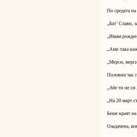
По средата на
„Бат’ Слави, 
„Имам рожден 
„Ами така каж
„Мерси, мерси
Половин час п
„Абе ти не си
„На 20 март с
Беше краят на
Озадачена, к