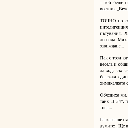
– той беше п
вестник „Веч
ТОЧНО по тов
интелигенци
пътувания, Х
легенда Мих
завиждане...
Пак с този кл
весела и общи
да ходя със с
бележка един
химикалката с
Обясниха ми, 
танк „Т-34”, 
това...
Разказваше ня
думите: „Ще ви