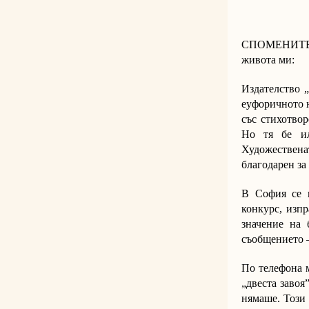
СПОМЕНИТЕ от
живота ми:
Издателство „
еуфоричното н
със стихотвор
Но тя бе ил
Художествена
благодарен за 
В София се п
конкурс, изпр
значение на 
съобщението –
По телефона 
„двеста завоя
нямаше. Този 