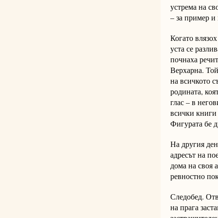
устрема на сво
– за пример и 
Когато влязох
уста се разли
почнаха речит
Верхарна. Той
на всичкото с
родината, коят
глас – в негов
всички книги –
Фигурата бе д
На другия ден
адресът на по
дома на своя 
ревностно по
Следобед. Отв
на прага заст
застрашителе