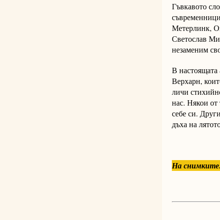
Гъвкавото сло
съвременници,
Метерлинк, Ог
Светослав Мин
незаменим сво
В настоящата 
Верхарн, коит
личи стихийно
нас. Някои от
себе си. Друг
дъха на лятото
На снимките: