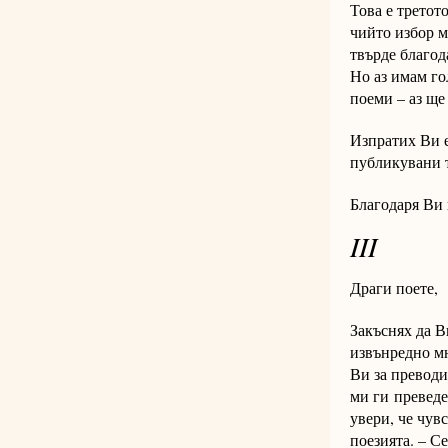
Това е третот
чийто избор м
твърде благода
Но аз имам го
поеми – аз ще
Изпратих Ви е
публикувани т
Благодаря Ви 
III
Драги поете,
Закъснях да В
извънредно мн
Ви за преводи
ми ги
преведе
увери, че чув
поезията. – С