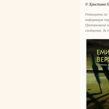
© Христина 
Редакцията на 
информация пър
Препоръчваме н
съобщения, да 