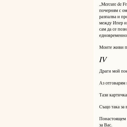
„Merсure de F
почерням с ом
разпалва и пр
между Ипер и 
сам да се поз
едновременно 
Моите живи пр
IV
Драги мой пое
Аз отговарям 
Тази картичка
Също така за 
Понастоящем с
за Вас.