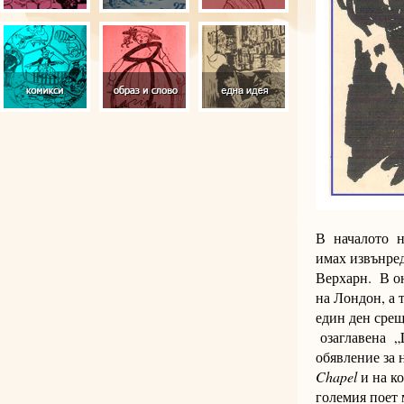
В началото на
имах извънред
Верхарн. В о
на Лондон, а 
един ден срещ
озаглавена „L
обявление за 
Chapel
и на к
големия поет 