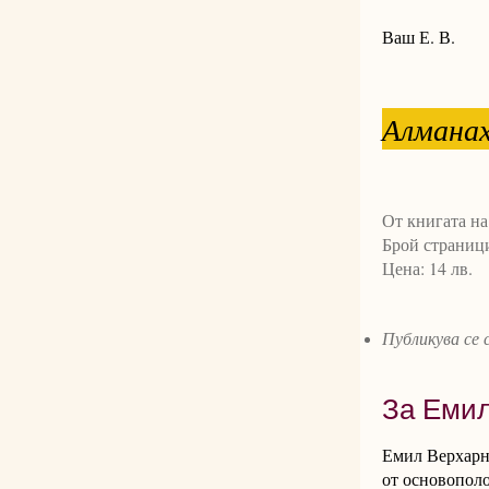
Ваш Е. В.
Алманах
От книгата на
Брой страници
Цена: 14 лв.
Публикува се
За Емил
Емил Верхарн 
от основопол