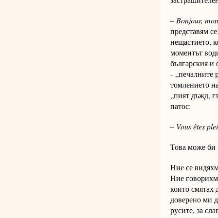
–
Bonjour, mo
представям се
нещастието, к
моментът води
българския и 
-
„печалните 
томлението на
„пият дъжд, г
патос:
–
Vous êtes pl
Това може би 
Ние се видяхм
Ние говорихме
които смятах 
доверено ми д
русите, за сла