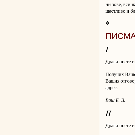
ни зове, всич
щастливо и б
*
ПИСМА
I
Драги поете и
Получих Ваше
Вашия отговор
адрес.
Ваш Е. В.
II
Драги поете и