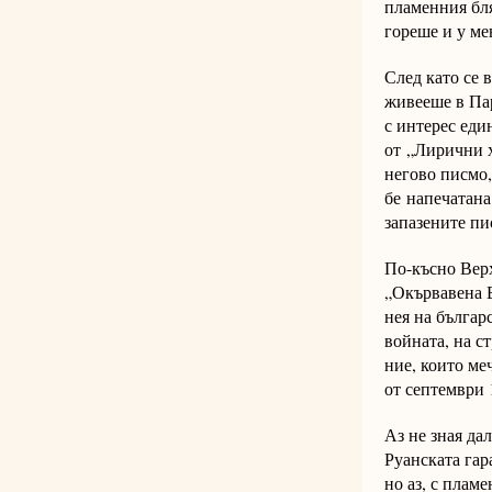
пламенния бля
гореше и у ме
След като се 
живееше в П
с интерес еди
от
„Лирични х
негово писмо,
бе
напечатана
запазените пи
По-късно Верха
„Окървавена Б
нея на българ
войната, на с
ние, които ме
от септември 
Аз не зная да
Руанската гар
но аз, с плам