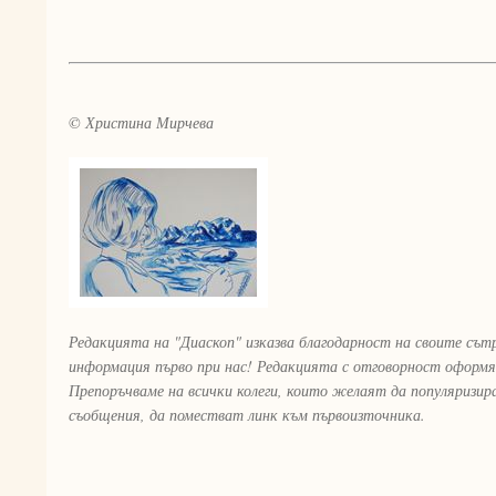
© Христина Мирчева
Редакцията на "Диаскоп" изказва благодарност на своите сът
информация първо при нас! Редакцията с отговорност оформя
Препоръчваме на всички колеги, които желаят да популяризи
съобщения, да поместват линк към първоизточника.