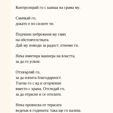
Контролирай го с каиша на срама му.
Смачкай го,
докато е по силите ти.
Подчини небрежния му смях
на обстоятелствата.
Дай му поводи за радост; отнеми ги.
Нека имитира маниера на властта,
за да го усвои.
Отхвърляй го,
за да изпита благодарност.
Тъпчи го с яд и огорчение
вместо с храна. Отгледай го,
за да отрасне и се отплати.
Нека провисва от терасата
веднъж в годината: така ще го калиш.