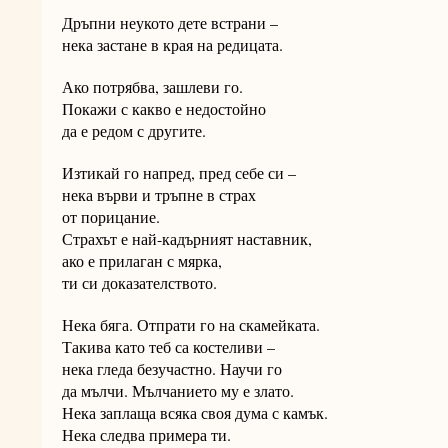
Дръпни неукото дете встрани –
нека застане в края на редицата.
Ако потрябва, зашлеви го.
Покажи с какво е недостойно
да е редом с другите.
Изтикай го напред, пред себе си –
нека върви и тръпне в страх
от порицание.
Страхът е най-кадърният наставник,
ако е прилаган с мярка,
ти си доказателството.
Нека бяга. Отпрати го на скамейката.
Такива като теб са костеливи –
нека гледа безучастно. Научи го
да мълчи. Мълчанието му е злато.
Нека заплаща всяка своя дума с камък.
Нека следва примера ти.