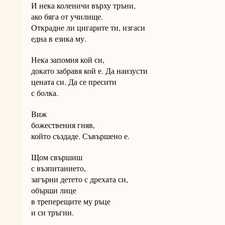
И нека коленичи върху тръни,
ако бяга от училище.
Открадне ли цигарите ти, изгаси
една в езика му.
Нека запомня кой си,
докато забравя кой е. Да наизусти
цената си. Да се пресити
с болка.
Виж
божествения гняв,
който създаде. Съвършено е.
Щом свършиш
с възпитанието,
загърни детето с дрехата си,
обърши лице
в треперещите му ръце
и си тръгни.