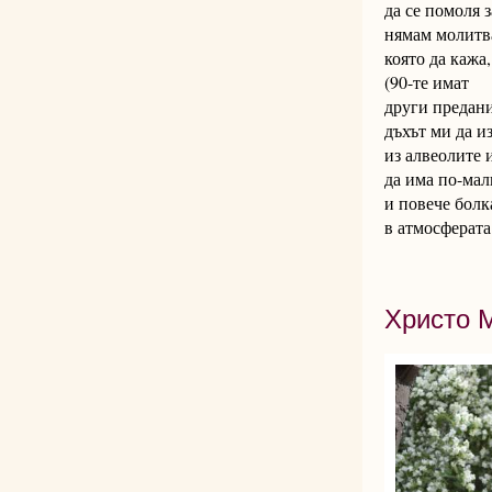
да се помоля з
нямам молитв
която да кажа,
(90-те имат
други предани
дъхът ми да и
из алвеолите 
да има по-мал
и повече болк
в атмосферата
Христо 