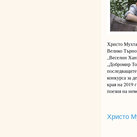
Христо Мухтан
Велико Търно
„Веселин Ханч
„Добромир Тон
последващите 
конкурса за д
края на 2019 
поезия на нем
Христо М