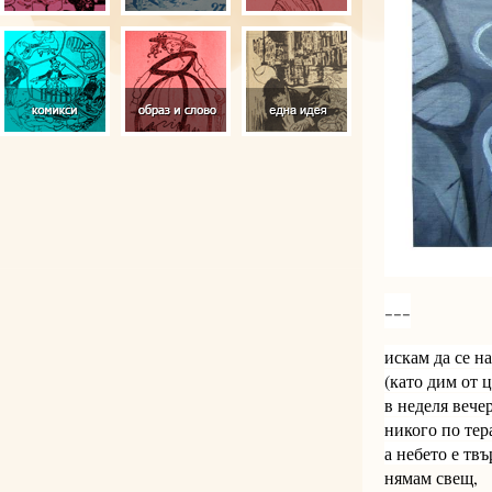
---
искам да се н
(като дим от ц
в неделя вечер
никого по тера
а небето е твъ
нямам свещ,