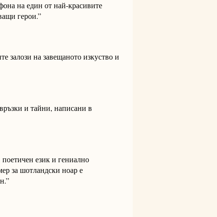
фона на един от най-красивите
ващи герои.”
те залози на завещаното изкуство и
 връзки и тайни, написани в
 поетичен език и гениално
ер за шотландски ноар е
н.”