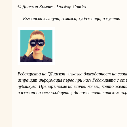
© Диаскоп Комикс - Diaskop Comics
Българска култура, комикси, художници, изкуство
Редакцията на "Диаскоп" изказва благодарност на сво
изпращат информация първо при нас! Редакцията с от
публикува. Препоръчваме на всички колеги, които жел
и вземат назаем съобщения, да поместват линк към пъ