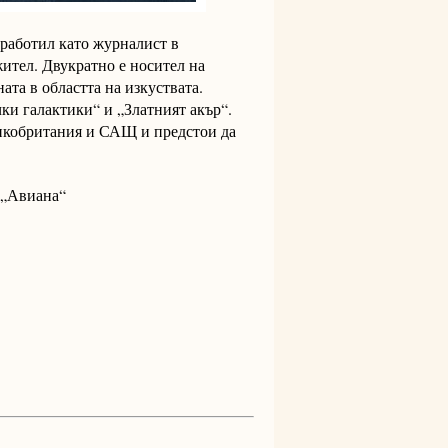
работил като журналист в
жител. Двукратно е носител на
ата в областта на изкуствата.
ки галактики“ и „Златният акър“.
икобритания и САЩ и предстои да
о „Авиана“