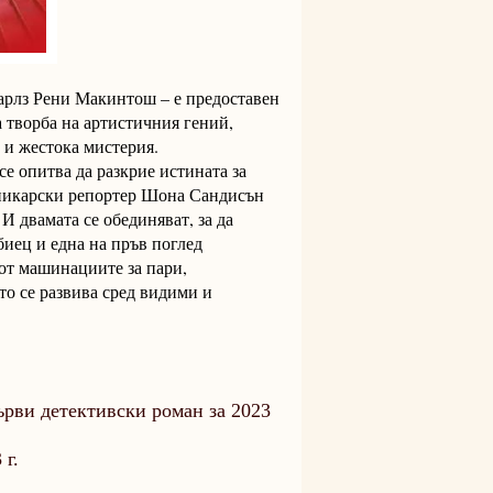
Чарлз Рени Макинтош – е предоставен
 творба на артистичния гений,
а и жестока мистерия.
се опитва да разкрие истината за
тникарски репортер Шона Сандисън
И двамата се обединяват, за да
биец и една на пръв поглед
 от машинациите за пари,
то се развива сред видими и
ърви детективски роман за 2023
 г.