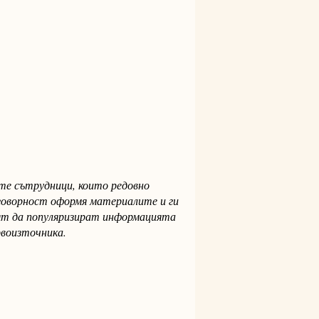
ите сътрудници, които редовно
говорност оформя материалите и ги
аят да популяризират информацията
рвоизточника.