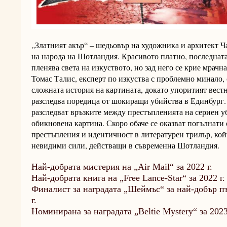
„Златният акър“ – шедьовър на художника и архитект 
на народа на Шотландия. Красивото платно, последната
пленява света на изкуството, но зад него се крие мрачн
Томас Талис, експерт по изкуства с проблемно минало, 
сложната история на картината, докато упоритият вес
разследва поредица от шокиращи убийства в Единбург. 
разследват връзките между престъпленията на сериен у
обикновена картина. Скоро обаче се оказват погълнати
престъпления и идентичност в литературен трилър, кой
невидими сили, действащи в съвременна Шотландия.
Най-добрата мистерия на „Air Mail“ за 2022 г.
Най-добрата книга на „Free Lance-Star“ за 2022 г.
Финалист за наградата „Шеймъс“ за най-добър п
г.
Номинирана за наградата „Beltie Mystery“ за 2023