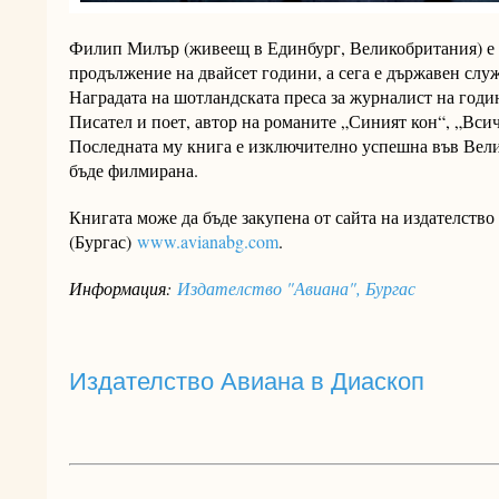
Филип Милър (живеещ в Единбург, Великобритания) е 
продължение на двайсет години, а сега е държавен слу
Наградата на шотландската преса за журналист на годин
Писател и поет, автор на романите „Синият кон“, „Всич
Последната му книга е изключително успешна във Вел
бъде филмирана.
Книгата може да бъде закупена от сайта на издателств
(Бургас)
www.avianabg.com
.
Информация:
Издателство "Авиана", Бургас
Издателство Авиана в Диаскоп