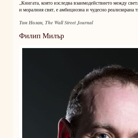
„Книгата, която изследва взаимодействието между све
и моралния свят, е амбициозна и чудесно реализирана т
Том Нолан, The Wall Street Journal
Филип Милър