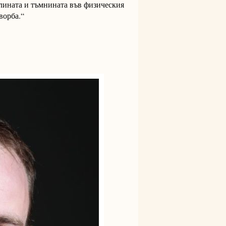
тлината и тъмнината във физическия
ворба.“