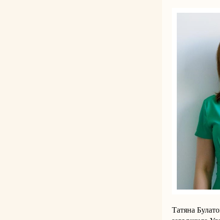
Татяна Булато