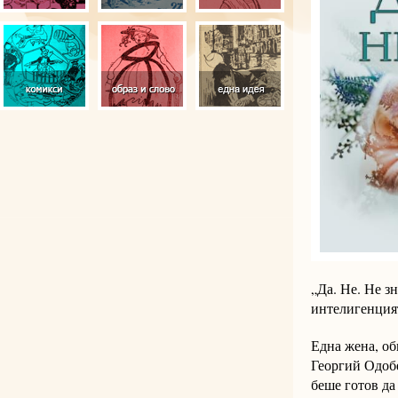
„Да. Не. Не з
интелигенция
Една жена, об
Георгий Одобе
беше готов да