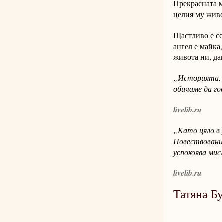
Прекрасната м
целия му живо
Щастливо е се
ангел е майка
живота ни, да
„Историята, р
обичаме да го
livelib.ru
„Като цяло в
Повествование
успокоява мис
livelib.ru
Татяна Б