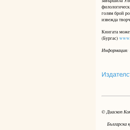
завършила Уля
филологически
голям брой ро
извежда творч
Книгата може 
(Бургас)
www.a
Информация:
Издателс
© Диаскоп Ком
Българска ку