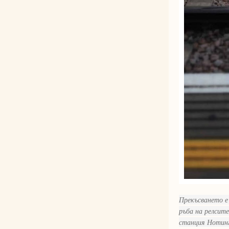
Прекъсването е 
ръба на релсите
станция Нотин