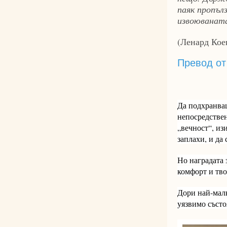
паяк пропъл
извоюваната
(Ленард Кое
Превод от
Да подхранваш
непосредствен
„вечност“, из
заплахи, и да
Но наградата 
комфорт и тв
Дори най-малк
уязвимо състо