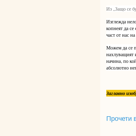
Из „Защо се б
Изглежда нело
копнеят да се
част от нас на
Можем да се п
нахлуващият 
начина, по ко
абсолютно не
Заглавно изо
Прочети 