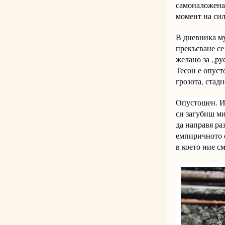
самоналоженат
момент на сил
В дневника му
прекъсване се
желано за „ру
Тесон е опусто
грозота, стад
Опустошен. И 
си загубиш ми
да направя ра
емпиричното с
в което ние см