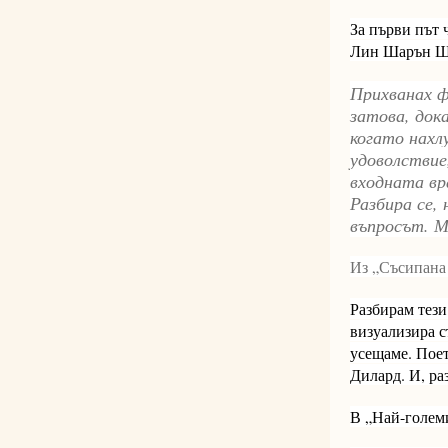
За първи път 
Лин Шарън Шуо
Прихванах ф
затова, док
когато нахл
удоволствие
входната вр
Разбира се, 
въпросът. М
Из „Съсипана
Разбирам тези
визуализира с
усещаме. Пое
Дилард. И, ра
В „Най-големи