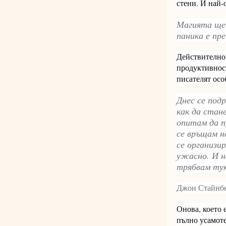
стени. И най-
Магията ще 
паника е пре
Действително 
продуктивност
писателят особ
Днес се под
как да стане
опитам да п
се връщам н
се организи
ужасно. И н
трябвам тук.
Джон Стайнб
Онова, което 
пълно усамоте