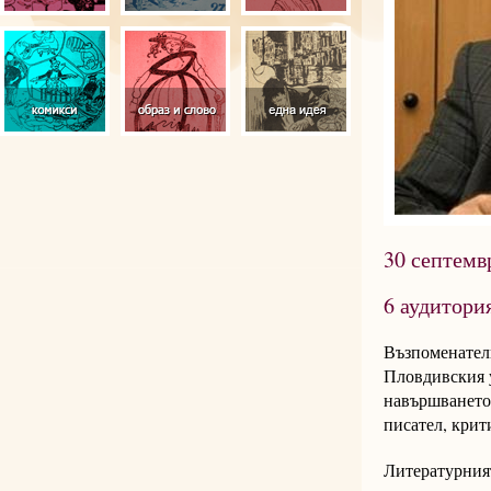
30 септемвр
6 аудитори
Възпоменателн
Пловдивския 
навършването 
писател, крит
Литературния