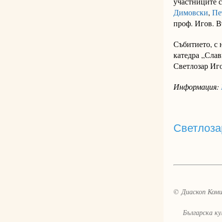
участниците 
Димовски
,
Пе
проф. Игов.
В
Събитието, с 
катедра „Слав
Светлозар Иго
Информация:
Светлоза
© Диаскоп Комик
Българска култ