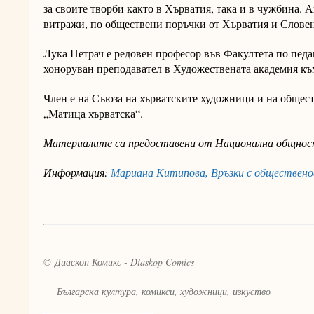
за своите творби както в Хърватия, така и в чужбина. 
витражи, по обществени поръчки от Хърватия и Слове
Лука Петрач е редовен професор във Факултета по педа
хоноруван преподавател в Художествената академия къ
Член е на Съюза на хърватските художници и на общес
„Матица хърватска“.
Материалите са предоставени от Национална общност
Информация:
Мариана Китипова, Връзки с обществено
© Диаскоп Комикс - Diaskop Comics
Българска култура, комикси, художници, изкуство