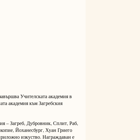
. завършва Учителската академия в
ната академия към Загребския
ия – Загреб, Дубровник, Сплит, Раб,
 Скопие, Йоханесбург, Хуан Гриего
 приложно изкуство. Награждаван е