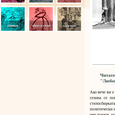
Читате
"Любо
Ако вече ви е
сезона се по
стихосбиркат
политически и
нея поезия, к