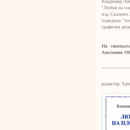
Владимир Лев
"Любов на пл
изд. Скалино 
поредица:
"по
графичен диз
На снимката
Аполония 198
редактор: Хр