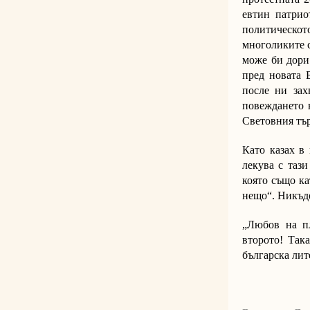
евтин патрио
политическот
многоликите с
може би дори 
пред новата 
после ни зах
повеждането 
Световния тър
Като казах в 
лекува с тази
която също ка
нещо“. Никъде
„Любов на пл
второто! Так
българска лит