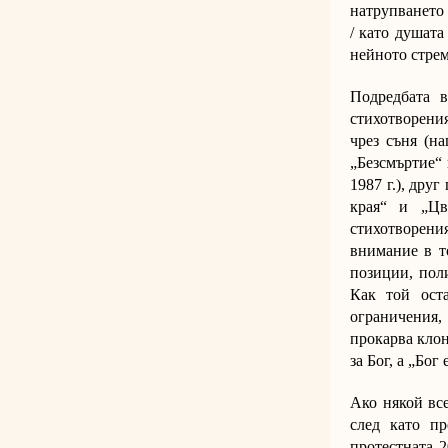
натрупването 
/ като душата
нейното стрем
Подредбата в
стихотворения
чрез съня (на
„Безсмъртие“ 
1987 г.), дру
края“ и „Цв
стихотворени
внимание в т
позиции, пол
Как той ост
ограничения,
прокарва клон
за Бог, а „Бог
Ако някой вс
след като пр
протестната 2