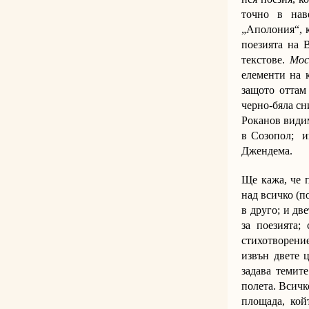
точно в нав
„Аполония“, к
поезията на 
текстове.
Мо
елементи на к
защото оттам 
черно-бяла сн
Роканов видим
в Созопол; и
Джендема.
Ще кажа, че п
над всичко (п
в друго; и дв
за поезията;
стихотворени
извън двете 
задава темите
полета. Всичк
площада, кой