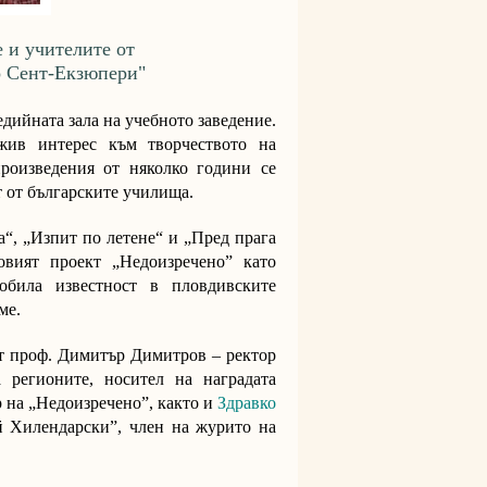
 и учителите от
о Сент-Екзюпери"
дийната зала на учебното заведение.
жив интерес към творчеството на
произведения от няколко години се
т от българските училища.
а“, „Изпит по летене“ и „Пред прага
говият проект
„Недоизречено”
като
добила известност в пловдивските
ме.
ат
проф. Димитър Димитров
– ректор
регионите, носител на наградата
 на „Недоизречено”, както и
Здравко
й Хилендарски”, член на журито на