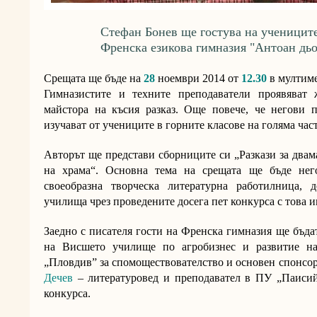
Стефан Бонев ще гостува на учениците
Френска езикова гимназия "Антоан дь
Срещата ще бъде на
28
ноември 2014 от
12.30
в мултиме
Гимназистите и техните преподаватели проявяват 
майстора на късия разказ. Още повече, че негови 
изучават от учениците в горните класове на голяма час
Авторът ще представи сборниците си „Разкази за двам
на храма“. Основна тема на срещата ще бъде не
своеобразна творческа литературна работилница, 
училища чрез проведените досега пет конкурса с това и
Заедно с писателя гости на Френска гимназия ще бъд
на Висшето училище по агробизнес и развитие на 
„Пловдив” за спомоществователство и основен спонсор
Дечев
– литературовед и преподавател в ПУ „Паиси
конкурса.