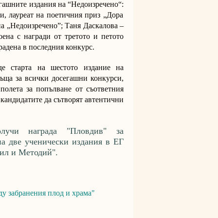
гашните издания на “Недоизречено“:
и, лауреат на поетичния приз „Дора
на „Недоизречено”; Таня Даскалова –
ена с награди от третото и петото
радена в последния конкурс.
де старта на шестото издание на
съща за всички досегашни конкурси,
полета за попълване от съответния
 кандидатите да сътворят автентични
лучи награда "Пловдив" за
на две ученически издания в ЕГ
ил и Методий".
ду забранения плод и храма"