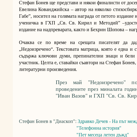
Стефан Бонев ще представи и някои финалисти от досе
Евелина Кованджийска
– автор на няколко стихосбирк
Габе”, носител на голямата награда от петото издание 
ученичка в ГХП „Св. Св. Кирил и Методий” –удосто
издание на надпреварата, както и Бехрин Шопова – наг
Очаква се по време на срещата писателят да да
„Недоизречено“. Текстовата матрица, която е една и 
съдържа ключови думи, препинателни знаци и бели 
участник. Целта е, ставайки съавтори на Стефан Бонев,
литературни произведения.
През май "Недоизречено" по
проведените през миналата годи
"Иван Вазов" и ГХП "Св. Св. Кир
Стефан Бонев в "Диаскоп":
Здравко Дечев - На път меж
"Телефонна история"
"Пет месеца летен дъжд"