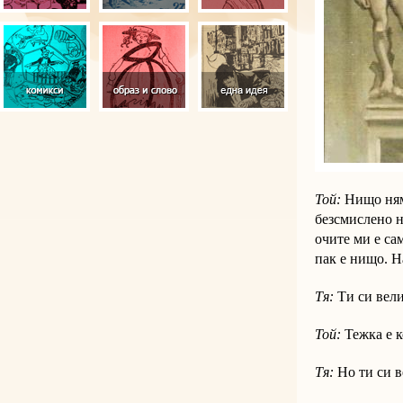
Той:
Нищо няма
безсмислено н
очите ми е са
пак е нищо. Н
Тя:
Ти си вели
Той:
Тежка е к
Тя:
Но ти си в