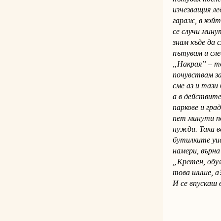
изчезващия ле
гараж, в койт
се случи мину
знам къде да 
пътувам и сле
„Накрая” – то
почувствам за
сме аз и тази
а в действите
паркове и гра
пет минути по
нужди. Така в
бутилките уис
намери, върна
„Кретен, обу
това шише, а?
И се впускаш 