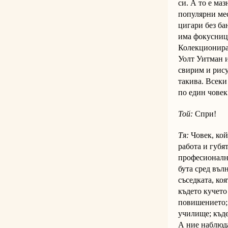
си. А то е ма
популярни мес
цигари без ба
има фокусниц
Колекционира
Уолт Уитман 
свирим и рису
такива. Всеки 
по един човек.
Той:
Спри!
Тя:
Човек, кой
работа и губя
професионални
бута сред въл
съседката, ко
където кучето
повишението; 
училище; къде
А ние наблюда