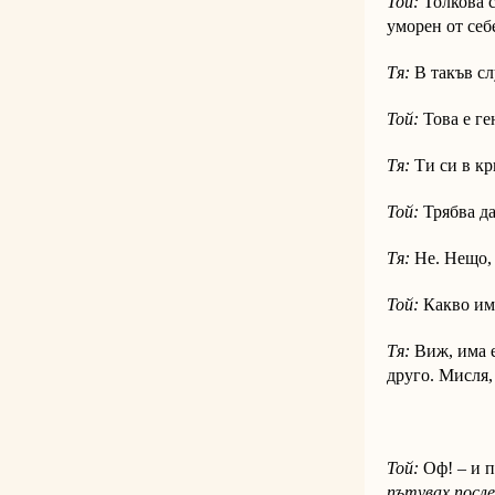
Той:
Толкова с
уморен от себе
Тя:
В такъв слу
Той:
Това е ге
Тя:
Ти си в кр
Той:
Трябва да
Тя:
Не. Нещо, 
Той:
Какво им
Тя:
Виж, има е
друго. Мисля,
Той:
Оф! – и п
пътувах посл