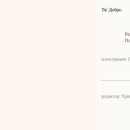
Тя:
Добре.
Ра
По
илюстрация: 
редактор: Хр