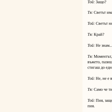
Той:
Защо?
Тя:
Светът има
Той:
Светът ня
Тя:
Край?
Той:
Не знам..
Тя:
Моментът, 
въжето, пазиш 
стигаш до едн
Той:
Не, не е 
Тя:
Само че ти
Той:
Пия, защо
пия.