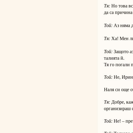
Тя:
Но това вс
да са причина
Той:
Аз няма д
Тя:
Ха! Мен ли
Той:
Защото аз
талията й.
Тя го погали п
Той:
Не, Ирина
Наля си още о
Тя:
Добре, каж
организираш с
Той:
Не! – пре