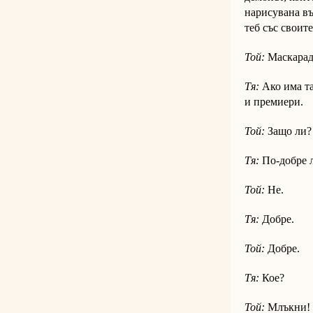
нарисувана въ
теб със своите
Той:
Маскарад
Тя:
Ако има та
и премиери.
Той:
Защо ли? 
Тя:
По-добре 
Той:
Не.
Тя:
Добре.
Той:
Добре.
Тя:
Кое?
Той:
Млъкни!