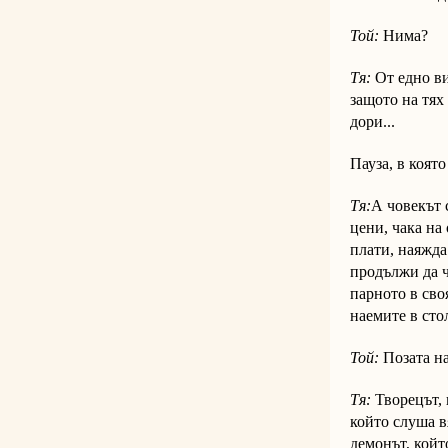
Той:
Нима?
Тя:
От едно ви
защото на тях
дори...
Пауза, в която
Тя:
А човекът 
цени, чака на
плати, наяжда
продължи да ч
парното в сво
наемите в сто
Той:
Позата на
Тя:
Творецът, к
който слуша в
демонът, койт