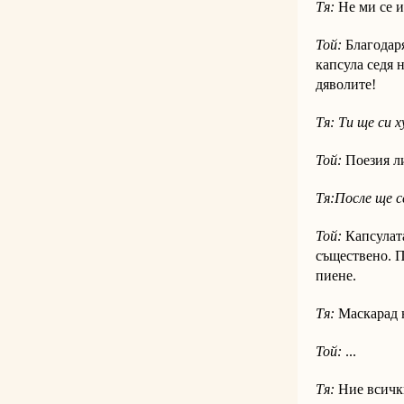
Тя:
Не ми се ис
Той:
Благодаря
капсула седя 
дяволите!
Тя: Ти ще си 
Той:
Поезия ли
Тя:После ще с
Той:
Капсулат
съществено. П
пиене.
Тя:
Маскарад 
Той:
...
Тя:
Ние всички