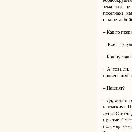
корабокрушенц
земя или ще 
посегнаха к
огънчета. Бой
– Как го пра
– Кое? – учуди
– Как пускаш 
– А, това ли.
нашият номер 
– Нашият?
– Да, моят и 
и мъжкият. Пу
летят. Стигат
пръстче. Смее
подсмърчаме 