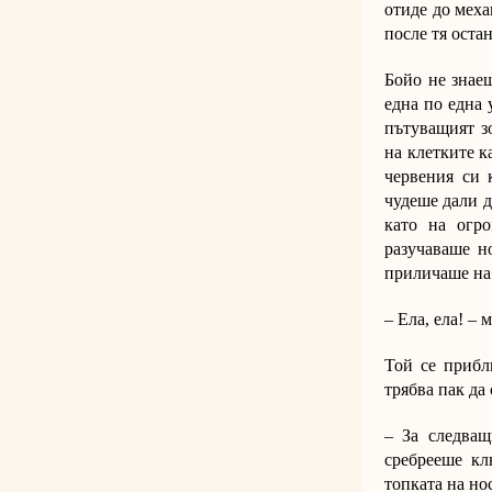
отиде до меха
после тя оста
Бойо не знае
една по една 
пътуващият з
на клетките к
червения си 
чудеше дали д
като на огр
разучаваше н
приличаше на 
– Ела, ела! –
Той се прибл
трябва пак да
– За следващ
сребрееше кл
топката на нос