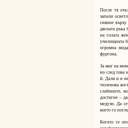
После тя отк
запали осветл
сияние върху 
дясната ръка 
на голата же
училищната би
огромна мида
фургона.
За миг на мом
но след това 
й. Дали и в н
тюленова кост
слабините, ко
достигне – д
медузи. Да се
което го погл
Когато се оп