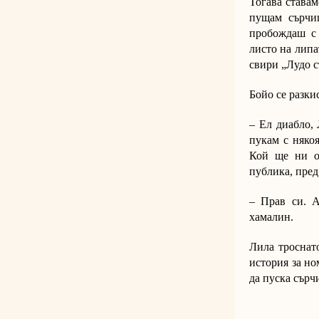
Тогава ставам
пущам сърчиц
пробождаш с 
листо на липа
свири „Лудо с
Бойо се разки
– Ел диабло, 
пукам с някоя
Кой ще ни ос
публика, пред
– Прав си. 
хамалин.
Лила троснато
история за но
да пуска сърч