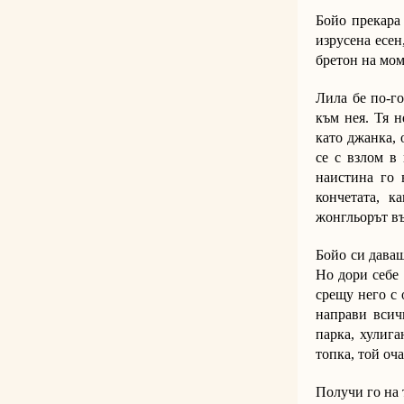
Бойо прекара 
изрусена есен
бретон на мом
Лила бе по-г
към нея. Тя н
като джанка, 
се с взлом в
наистина го 
кончетата, к
жонгльорът въ
Бойо си даваш
Но дори себе 
срещу него с 
направи всичк
парка, хулига
топка, той оч
Получи го на 