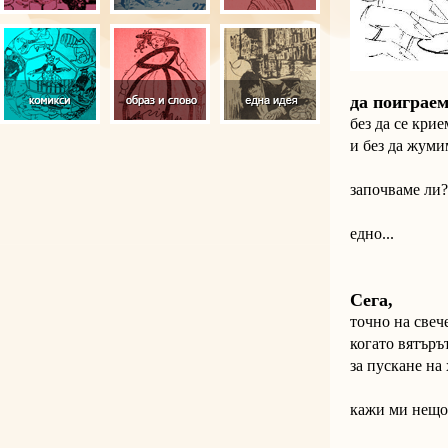
да поиграем
без да се крие
и без да жуми
започваме ли?
едно...
Сега
,
точно на свеч
когато вятъръ
за пускане на
кажи ми нещо