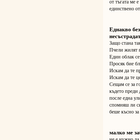
от тъгата ме е
единствено от
Еднакво без
несъстрада
Защо стана та
Пчели жилят п
Един облак се
Просяк бие бл
Искам да те пр
Искам да те ц
Сещам се за го
където преди 
после една ул
спомняш ли си
беше късно за
малко ме з
не е нужно да