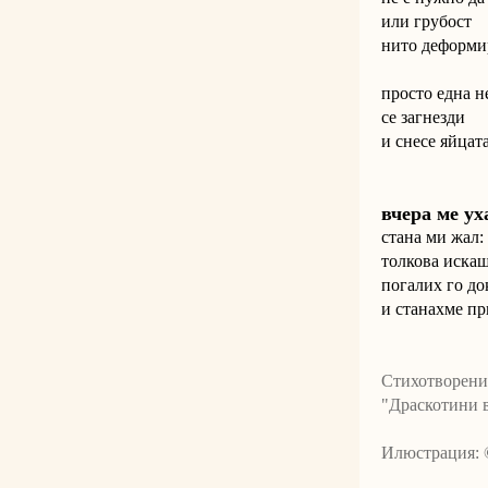
или грубост
нито деформи
просто една н
се загнезди
и снесе яйцат
вчера ме ух
стана ми жал:
толкова искаш
погалих го до
и станахме пр
Стихотворения
"Драскотини 
Илюстрация: 