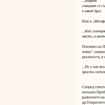
...
Накрая
спящият се съ
в някой друг.
Или в „Метафи
...
Кой сътвор
място, в коет
Поезията на П
човек”, напри
реалността, в 
...
Не е чак то
просто светли
Според генети
непълно.Прибл
развитието на
др.Откритието