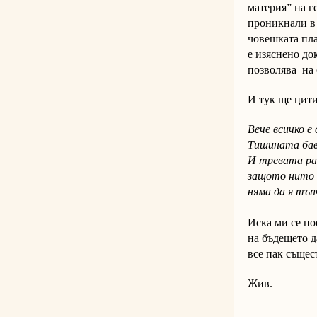
материя” на г
проникнали в 
човешката пла
е изяснено до
позволява на 
И тук ще цити
Вече всичко е
Тишината бав
И тревата ра
защото нито 
няма да я тъп
Иска ми се по
на бъдещето 
все пак същес
Жив.