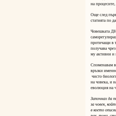
на процесите,
Още след първ
статията по д
Човешката ДНК
саморегулиращ
протичащи в т
получава чрез
му активни и 
Споменавам вс
връзки именно
чисто биолог
на човека, и 
еволюция на 
Започнах да 
за човек, ко
в което описв
пак това сти