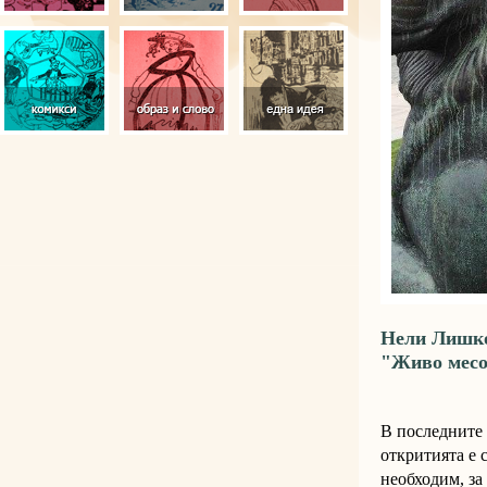
Нели Лишко
"Живо мес
В последните 
откритията е 
необходим, за