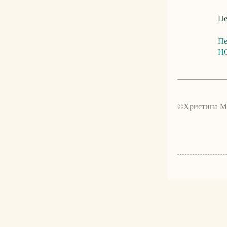
Пе
Пе
НО
©Христина М