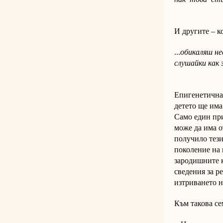
И другите – к
...
обикаляш не
слушайки как 
Епигенетичнат
детето ще има
Само един при
може да има о
получило тези
поколение на 
зародишните к
сведения за р
изтриването н
Към такова с