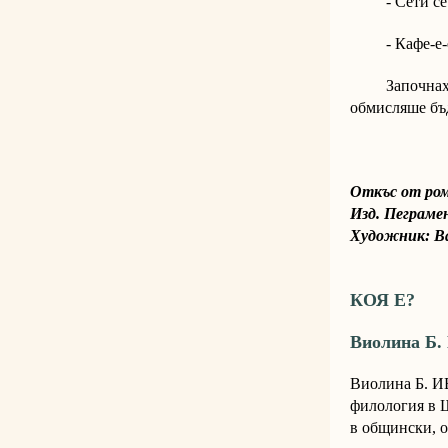
- Сети се! Н
- Кафе-е-е-е
Започнаха да
обмисляше бъ
Откъс от ром
Изд. Пеграме
Художник: В
КОЯ Е?
Виолина Б.
Виолина Б. ИВ
филология в 
в общински, 