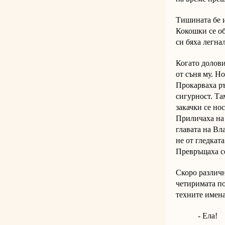
Тишината бе и
Кокошки се об
си бяха легна
Когато долови 
от съня му. Н
Прокарваха ръ
сигурност. Та
закачки се но
Приличаха на 
главата на Вл
не от гледкат
Превръщаха се
Скоро различн
четиримата по
техните имена
- Ела!