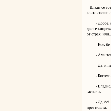
Влади се готв
които снощи с
- Добре, а къ
две се кипрех
от страх, или..
- Кое, бе 
- Ами това –
- Да, и пала
- Богомиле, 
- Владиславе
заспали.
- Да, бе! А з
през нощта.