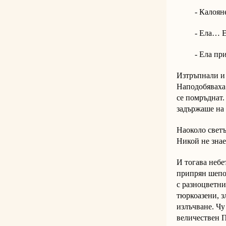
- Калояне, П
- Ела… Е
- Ела при 
Изтръпнали и 
Наподобяваха 
се помръднат.
задържаше на 
Наоколо светъ
Никой не знае
И тогава небе
припрян шепот
с разноцветни
тюркоазени, з
излъчване. Чу
величествен П