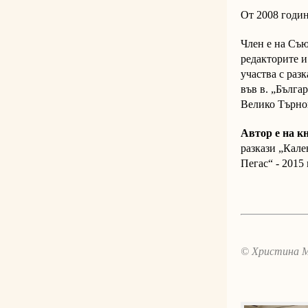
От 2008 годи
Член е на Съю
редакторите и
участва с раз
във в. „Бълга
Велико Търно
Автор е на к
разкази „Кале
Пегас“ - 2015 
© Христина 