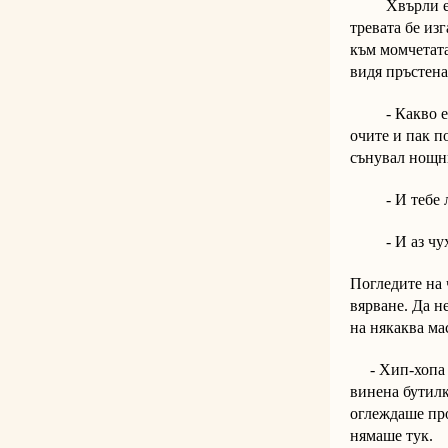
Хвърли един 
тревата бе изг
към момчетата
видя пръстена
- Какво е тов
очите и пак по
сънувал нощни
- И тебе ли?
- И аз чух. 
Погледите на 
вярване. Да н
на някаква ма
- Хип-хопа ми
винена бутилк
оглеждаше про
нямаше тук.