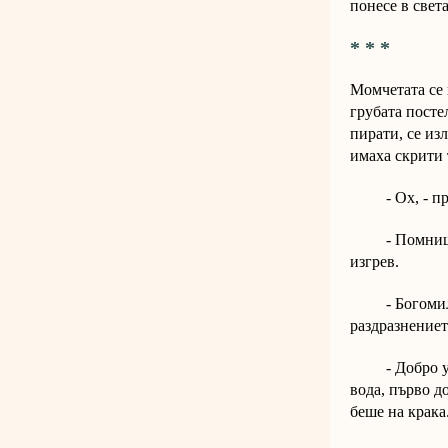
понесе в свет
* * *
Момчетата се 
грубата посте
пирати, се из
имаха скрити 
- Ох, - прос
- Помниш ли 
изгрев.
- Богомиле, к
раздразнениет
- Добро утро
вода, първо д
беше на крака