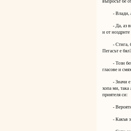
въпросът бе о
- Влади, ако
- Да, аз вид
и от ноздрите
- Стига, бе!
Пегасът е бял
- Този беше 
гласове и смях
- Значи е бил
хопа ми, така
приятеля си:
- Вероятно 
- Какъв зн