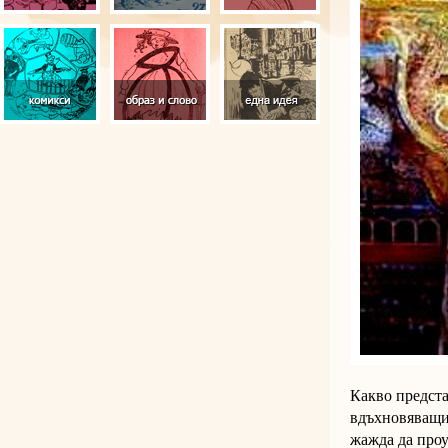
Какво предст
вдъхновяващи 
жажда да проу