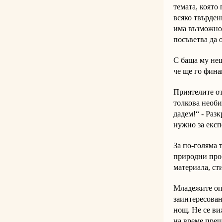
темата, която
всяко твърден
има възможнос
посъветва да 
С баща му нещ
че ще го фина
Приятелите от
толкова необи
дадем!“ - Раз
нужно за експ
За по-голяма 
природни проб
материала, ст
Младежите опъ
заинтересован
нощ. Не се ви
на време прещ