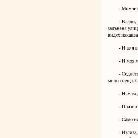
- Момчета, 
- Влади, Влад
задънена улиц
видях някаква
- И аз я ви
- И моя мило
- Седнете мом
много неща. 
- Нямам д
- Празнот
- Само неон
- Излиза, че 