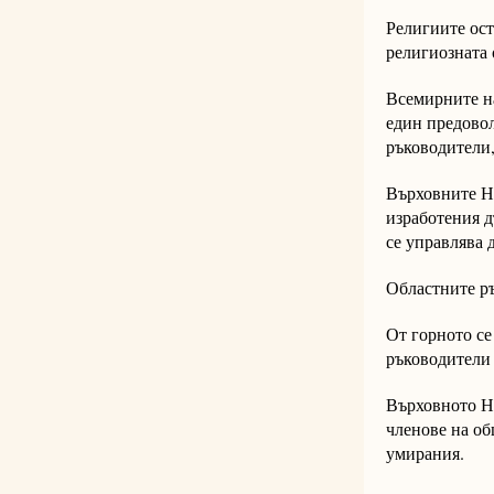
Религиите ост
религиозната 
Всемирните на
един предовол
ръководители, 
Върховните На
изработения д
се управлява 
Областните ръ
От горното се
ръководители 
Върховното На
членове на об
умирания.