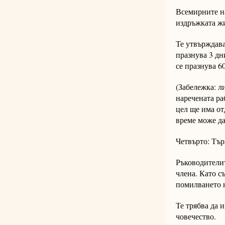
Всемирните на
издръжката жи
Те утвърждава
празнува 3 дн
се празнува 6
(Забележка: л
наречената ра
цел ще има от
време може да
Четвърто: Тър
Ръководителит
члена. Като с
помилването 
Те трябва да 
човечество.