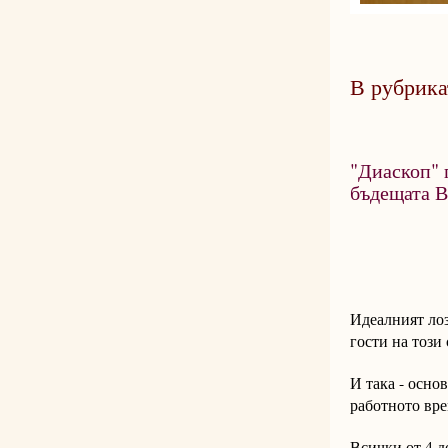
В рубрика
"Диаскоп" 
бъдещата В
Идеалният лоз
гости на този 
И така - осно
работното вре
Всички от 4 д