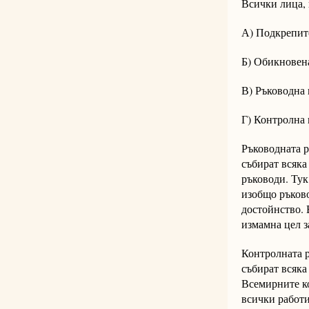
Всички лица, 
А) Подкрепит
Б) Обикновен
В) Ръководна 
Г) Контролна 
Ръководната р
събират всяка
ръководи. Тук
изобщо ръково
достойнство. 
измамна цел з
Контролната р
събират всяка
Всемирните ко
всички работи