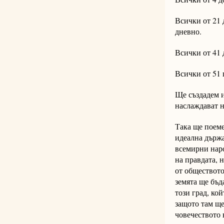
Всички от 21 д
дневно.
Всички от 41 
Всички от 51 
Ще създадем и
наслаждават н
Така ще поеме
идеална държа
всемирни наро
на правдата, 
от обществото
земята ще бъд
този град, ко
защото там ще
човечеството 