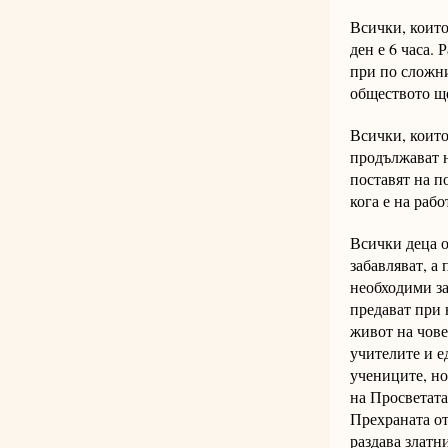
Всички, които
ден е 6 часа.
при по сложни
обществото ще
Всички, които
продължават н
поставят на п
кога е на рабо
Всички деца о
забавляват, а
необходими за
предават при 
живот на чове
учителите и е
учениците, но
на Просветата
Прехраната от
раздава златн