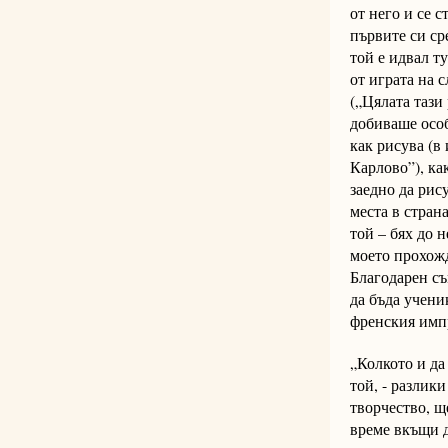
от него и се 
първите си ср
той е идвал т
от играта на 
(„Цялата тази
добиваше особ
как рисува (в
Карлово”), ка
заедно да рис
места в стран
той – бях до 
моето прохожд
Благодарен съ
да бъда учени
френския имп
„Колкото и да
той, - разлик
творчество, щ
време вкъщи д