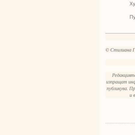
Ху
Пу
© Стилиана Ге
Редакцията
изпращат инф
публикува. П
и 