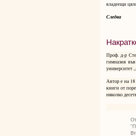
владеещи цяло
Следва
Накратк
Проф. д-р Сте
гимназия във
университет 
Автор е на 18
книги от поре
няколко десет
От
"П
Вт