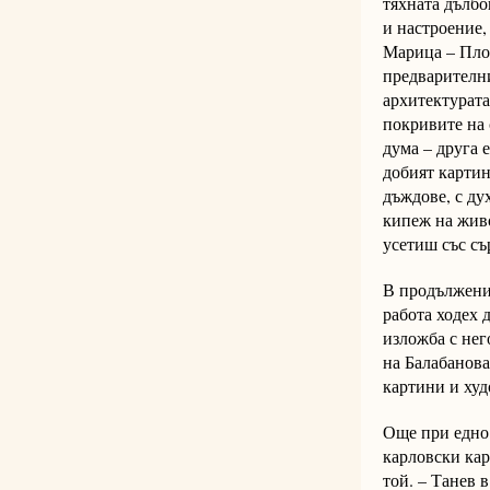
тяхната дълбо
и настроение,
Марица – Плов
предварителни
архитектурата
покривите на 
дума – друга е
добият картин
дъждове, с ду
кипеж на живо
усетиш със съ
В продължение
работа ходех 
изложба с нег
на Балабанова
картини и худ
Още при едно 
карловски кар
той. – Танев 