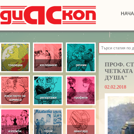
НАЧ
ПРОФ. С
ЧЕТКАТА
ДУША"
02.02.2018