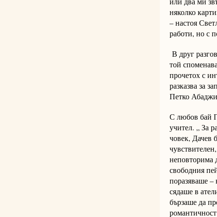
или два ми зв
няколко карти
– настоя Свет
работи, но с 
В друг разгов
той споменава
прочетох с ин
разказва за з
Петко Абаджие
С любов бай П
учител. „ За 
човек, Дачев 
чувствителен,
неповторима 
свободния пей
поразяваше – 
сядаше в ател
бързаше да пр
романтичност,