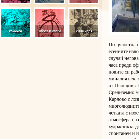
По-цялостна п
есенните изло
случай негова
часа преди оф
новите си раб
миналия век, 
от Пловдив с 
Средиземно мо
Карлово с лоз
многолюдните 
четката с изо
атмосфера на 
художникът да
спонтанен и и