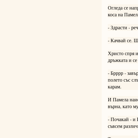
Огледа се нап
коса на Памел
- Здрасти - р
- Качвай се. 
Христо спря и
дръжката и се
- Брррр - завъ
полето със сл
карам.
И Памела наис
върна, като м
- Почакай - и
съвсем различ