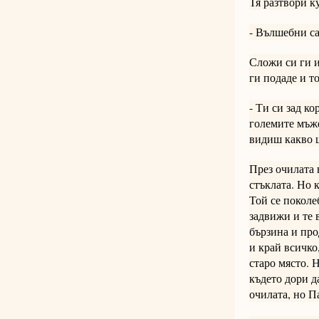
Тя разтвори к
- Вълшебни са 
Сложи си ги и
ги подаде и т
- Ти си зад к
големите мъже
видиш какво щ
През очилата 
стъклата. Но 
Той се поколе
задвижи и те 
бързина и про
и край всичко
старо място. Н
където дори д
очилата, но П