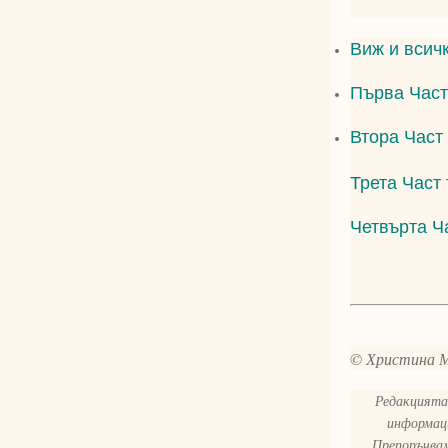
Виж и всичк
Първа Част
Втора Част 
Трета Част 
Четвърта Ча
© Христина 
Редакцията 
информаци
Препоръчвам