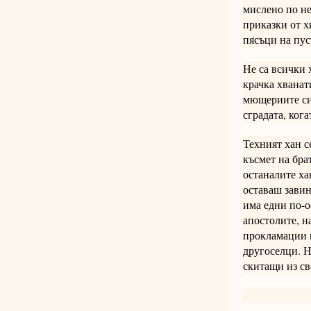
мислено по не
приказки от х
пясъци на пус
Не са всички 
крачка хванат
мющериите си,
сградата, ког
Техният хан с
късмет на бра
останалите ха
оставаш завин
има едни по-о
апостолите, н
прокламации м
другоселци. Н
скитащи из све