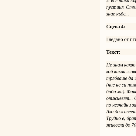
И все така въ
пустиня. Стъ
знае къде...
Сцена 4:
Гледано от пти
Текст:
Не знам какво
кой какви зло
трябваше да и
(ние не си по
баба ми). Фак
отживеят... С
по незнайни з
Ако доживееш 
Трудно е, бра
живеели до 70