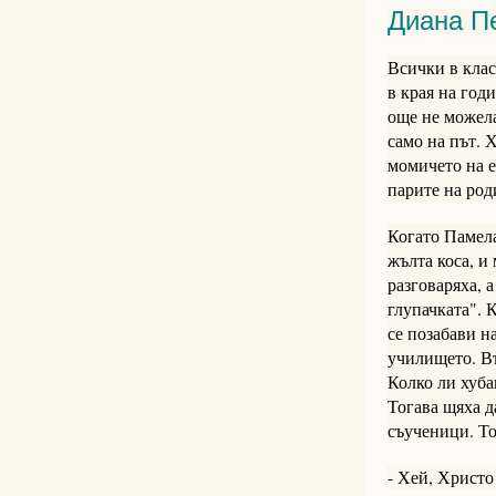
Диана Пе
Всички в клас
в края на год
още не можела
само на път. 
момичето на е
парите на род
Когато Памела
жълта коса, и
разговаряха, 
глупачката". 
се позабави н
училището. Въ
Колко ли хуба
Тогава щяха д
съученици. То
- Хей, Христо