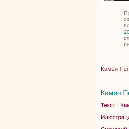
Пр
х
в
2
с
пи
Камен Пет
Камен Пе
Текст: Ка
Илюстрац