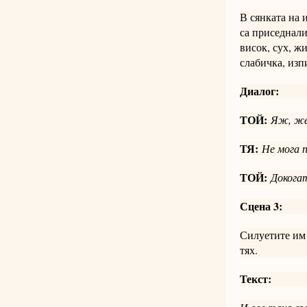
В сянката на 
са приседнали
висок, сух, ж
слабичка, изп
Диалог:
ТОЙ:
Яж, жен
ТЯ:
Не мога 
ТОЙ:
Докога
Сцена 3:
Силуетите им 
тях.
Текст: