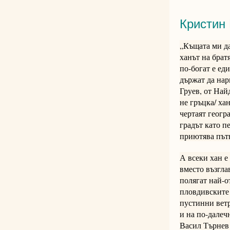
Кристин 
„Къщата ми да 
ханът на брат
по-богат е ед
държат да нар
Груев, от Най
не гръцка/ ха
чертаят геогр
градът като п
приютява пътн
А всеки хан е
вместо възгла
полягат най-о
пловдивските 
пустинни ветр
и на по-далеч
Васил Търнев 