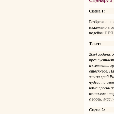
Сценарий 
Сцена 1:
Безбрежна на
нажежено в ог
водейки НЕЯ з
Текст:
2084 година. 
през пустинят
из зелевата г
отвсякъде. Ня
залези край Р
чудеса на све
няма пресни з
вечнозелен т
е гаден, гласи
Сцена 2: