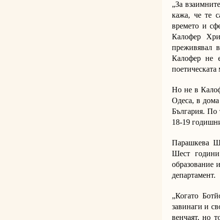
„За взаимнит
кажа, че те 
времето и сфе
Калофер Хри
преживявал в
Калофер не е
поетическата 
Но не в Калоф
Одеса, в дом
България. По 
18-19 годишн
Парашкева Ш
Шест години
образование и
департамент.
„Когато Ботй
завинаги и св
венчаят, но т