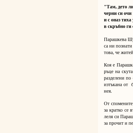
"Там, дето л
черни си очи
и с оназ тиха
в скръбно ги
Парашкева Шуш
са ни познати
това, че жите
Коя е Парашк
ръце на скута
разделени по 
изтъкана от б
нея.
От спомените 
за кратко се 
леля си Параш
за прочит и п