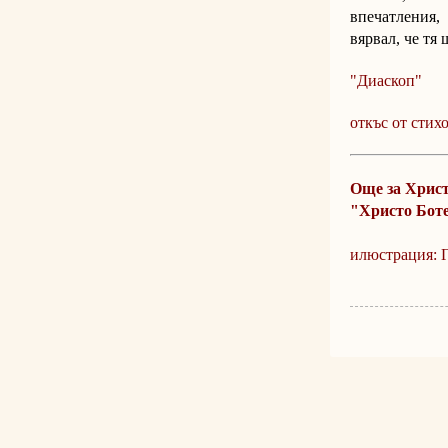
впечатления,
вярвал, че тя 
"Диаскоп"
откъс от стих
Още за Христ
"Христо Боте
илюстрация: 