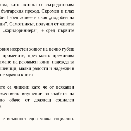
ма, като авторът се съсредоточава
а българския преход. Скромен и плах
би Гъбев живее в своя „подобен на
ици”. Самотникът, получил от живота
 „коридориниера”, е сред първите
говия несретен живот на вечно губещ
 промените, през които преминава
мане на рекламен клип, надежда за
ошеници, малки радости и надежди в
 не мрачна книга.
ите са лишени като че от всякакви
ожествено внушение за съдбата на
ено обаче от дразнещ социален
а.
 е всъщност една малка социално-