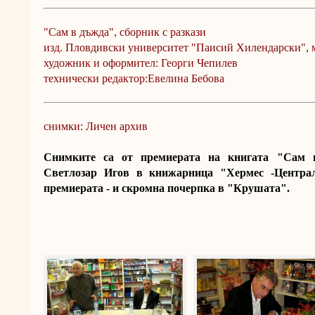
"Сам в дъжда", сборник с разкази
изд. Пловдивски университет "Паисий Хилендарски", м
художник и оформител: Георги Чепилев
технически редактор:Евелина Бебова
снимки: Личен архив
Снимките са от премиерата на книгата "Сам в
Светлозар Игов в книжарница "Хермес -Центра
премиерата - и скромна почерпка в "Крушата".