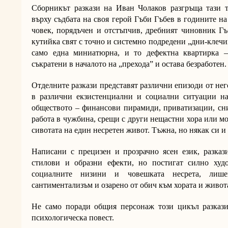
Сборникът разкази на Иван Чолаков разгръща тази те
върху съдбата на своя герой Гъби Гъбев в годините н
човек, порядъчен и отстъпчив, дребният чиновник Гъ
кутийка свят с точно и системно подредени „дни-клеч
само една миниатюрна, и то дефектна квартирка –
съкратени в началото на „прехода” и остава безработен.
Отделните разкази представят различни епизоди от не
в различни екзистенциални и социални ситуации на
обществото – финансови пирамиди, приватизации, сни
работа в чужбина, срещи с други нещастни хора или м
сивотата на един несретен живот. Тъжна, но някак си и
Написани с прецизен и прозрачно ясен език, разказ
стилови и образни ефекти, но постигат силно худ
социалните низини и човешката несрета, лиш
сантиментализъм и озарено от обич към хората и живот
Не само поради общия персонаж този цикъл разкази
психологическа повест.