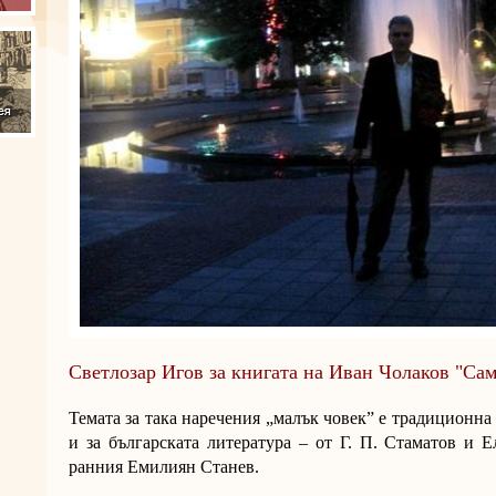
Светлозар Игов за книгата на Иван Чолаков "Сам
Темата за така наречения „малък човек” е традиционна 
и за българската литература – от Г. П. Стаматов и
ранния Емилиян Станев.