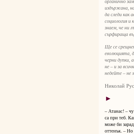
органично зам
издържана, на
да следи как 
социология и 
знаем, че ни 
сърфираща въ
Ще се срещнет
еволюцията, д
черни дупки, 
не – и за вси
недейте – не 
Николай Ру
►
– Атанас! – ч
са при теб. К
може би зарад
оттенък. – Но