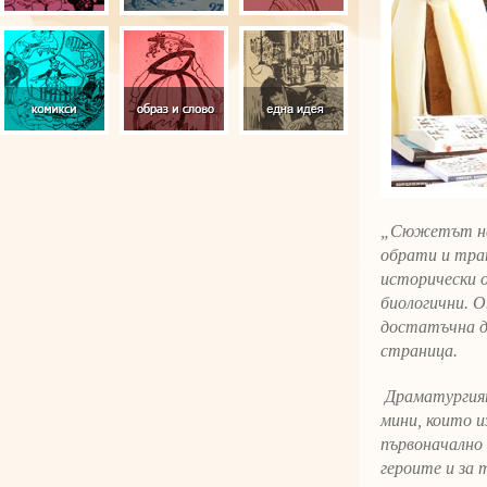
„Сюжетът на 
обрати и тран
исторически о
биологични. О
достатъчна д
страница.
Драматургият
мини, които и
първоначално
героите и за 