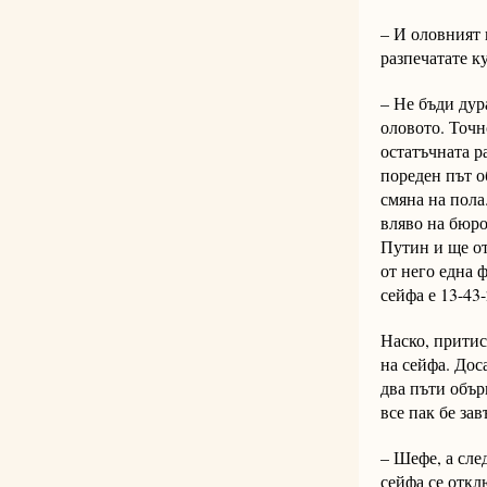
– И оловният 
разпечатате к
– Не бъди дур
оловото. Точн
остатъчната р
пореден път о
смяна на пола
вляво на бюро
Путин и ще от
от него една 
сейфа е 13-43-
Наско, притис
на сейфа. Дос
два пъти обър
все пак бе за
– Шефе, а сле
сейфа се откл