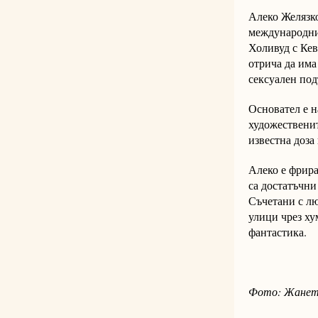
Алеко Желязко
международни 
Холивуд с Кев
отрича да има
сексуален под
Основател е н
художественит
известна доза
Алеко е фрира
са достатъчни
Съчетани с лю
улици чрез ху
фантастика.
Фото: Жанет 