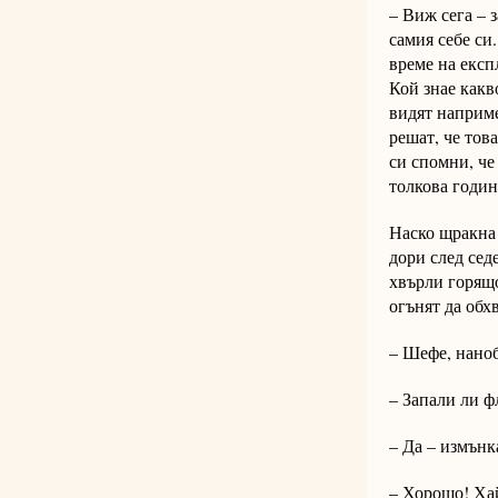
– Виж сега – 
самия себе си
време на експ
Кой знае какв
видят наприме
решат, че тов
си спомни, че
толкова годин
Наско щракна 
дори след сед
хвърли горящо
огънят да обх
– Шефе, наноб
– Запали ли ф
– Да – измънк
– Хорошо! Хай