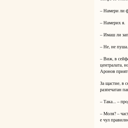
– Намери ли 
– Намерих я.
– Имаш ли за
– Не, не пуша
– Виж, в сейф
централата, но
Аронов прияте
За щастие, в 
разпечатан па
– Така... – п
– Моля? – час
е чул правилн