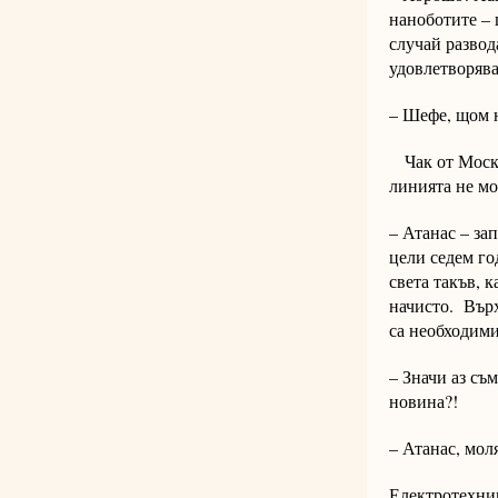
наноботите – 
случай разво
удовлетворява
– Шефе, щом н
Чак от Москв
линията не мо
– Атанас – за
цели седем го
света такъв, 
начисто. Върх
са необходим
– Значи аз съ
новина?!
– Атанас, мол
Електротехник