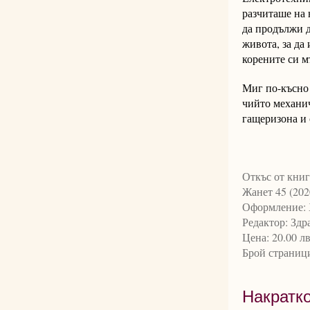
разчиташе на 
да продължи д
живота, за да
корените си м
Миг по-късно 
чийто механич
гащеризона и 
Откъс от книг
Жанет 45 (202
Оформление: 
Редактор: Здр
Цена: 20.00 лв
Брой страници
Накратко