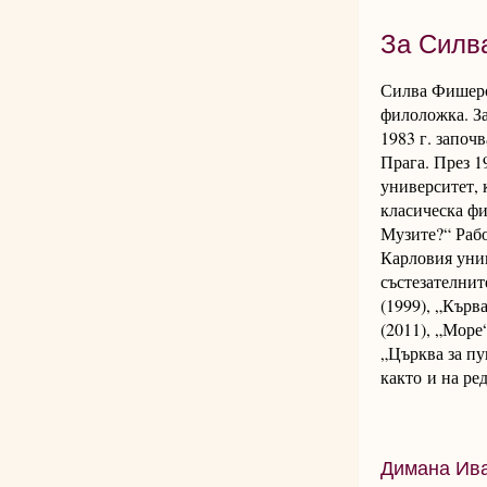
За Силв
Силва Фишеров
филоложка. За
1983 г. започ
Прага. През 1
университет, 
класическа фи
Музите?“ Рабо
Карловия унив
състезателнит
(1999), „Кърва
(2011), „Море
„Църква за пу
както и на ре
Димана Ива