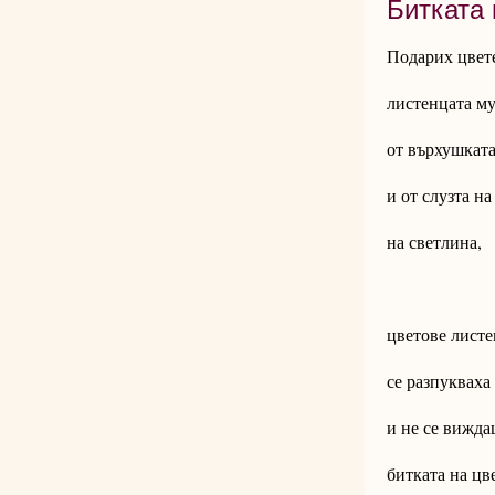
Битката 
Подарих цвете
листенцата м
от върхушката
и от слузта на
на светлин
цветове листе
се разпукваха
и не се вижда
битката на 