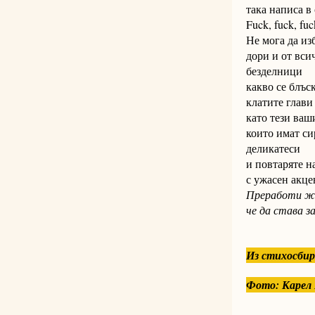
така написа в
Fuck, fuck, fuc
Не мога да из
дори и от вси
безделници
какво се блъс
клатите глави
като тези ваш
които имат си
деликатеси 
и повтаряте н
с ужасен акце
Преработи жи
че да става за
Из стихосбир
Фото: Карел