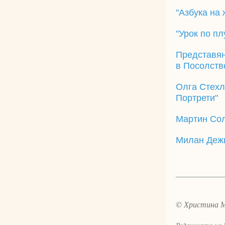
"Азбука на
"Урок по пл
Представян
в Посолств
Олга Стехли
Портрети"
Мартин Сол
Милан Дежи
© Христина 