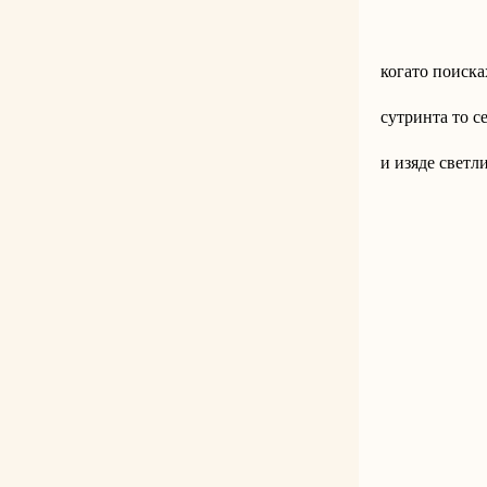
когато поиска
сутринта то с
и изяде светл
                
                     
                 
                    
                 