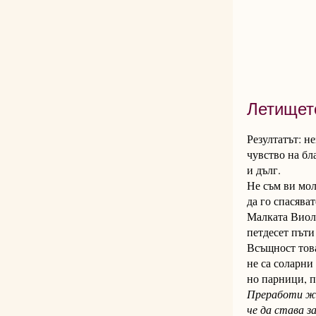
                 
                  
Летищет
Резултатът: н
чувство на бл
и дълг.
Не съм ви мо
да го спасяват
Малката Виол
петдесет пъти
Всъщност това
не са соларни
но парници, 
Преработи жи
че да става за