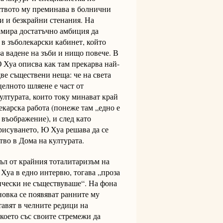
тството му преминава в болнични
и и безкрайни стенания. На
амира достатъчно амбиция да
в зъболекарски кабинет, който
за вадене на зъби и нищо повече. В
Хуа описва как там прекарва най-
две съществени неща: че на света
целното шляене е част от
ултурата, които току минават край
лекарска работа (понеже там „едно е
 въображение), и след като
 рисуването, Ю Хуа решава да се
ство в Дома на културата.
зъл от крайния тоталитаризъм на
Хуа в едно интервю, тогава „проза
ически не съществуваше“. На фона
новка се появяват ранните му
ставят в челните редици на
което със своите стремежи да