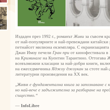
Издаден през 1992 г., романът
Живи
за съвсем кр
от най-популярните и най-превеждани китайски 
петнайсет милиона екземпляра. С екранизацията 
Джан Имоу печели
Гран при
от кинофестивала в 
на
Криминале
на Куентин Тарантино. Оттогава
Ж
всевъзможни класации за най-добри книги, вкл
на ежеседмичника
Яджоу джоукан
за стоте най
литературни произведения на XX век.
„Живи
е фундаментална книга за запознаване с 
но най-вече е задължителна за разбиране на пр
същество.“
—
InfoLibre