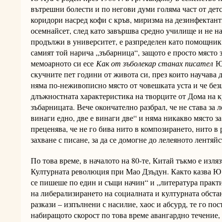
вътрешни болести и по негови думи голяма част от де
коридори насред кофи с кръв, миризма на дезинфектант
осемнайсет, след като завършва средно училище и не н
продължи в университет, е разпределен като помощник 
самият той нарича „зъбарница“, защото е просто място 
мемоарното си есе
Как от зъболекар станах писател
Ю 
скучните пет години от живота си, през които научава 
няма по-неживописно място от човешката уста и че без
длъжностната характеристика на творците от Дома на к
зъбарницата. Вече окончателно разбрал, че не става за 
винаги едно, две е винаги две“ и няма никакво място за
преценява, че не го бива нито в композирането, нито в
захване с писане, за да се домогне до лелеяното лентяй
По това време, в началото на 80-те, Китай тъкмо е изля
Културната революция при Мао Дзъдун. Както казва Ю 
се пишеше по един и същи начин“ и „литература практ
на либерализирането на социалната и културната обста
разкази – изпълнени с насилие, хаос и абсурд, те го по
набиращото скорост по това време авангардно течение, 