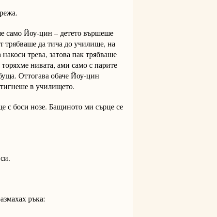
режа.
ше само Йоу-цин – детето вършеше
ът трябваше да тича до училище, на
а накоси трева, затова пак трябваше
 торяхме нивата, ами само с парите
буща. Оттогава обаче Йоу-цин
 стигнеше в училището.
е с боси нозе. Бащиното ми сърце се
си.
размахах ръка: