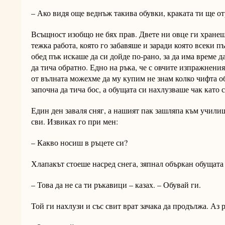
– Ако видя още веднъж такива обувки, краката ти ще от
Всъщност изобщо не бях прав. Двете ни овце ги хране
тежка работа, която го забавяше и заради която всеки п
обед пък искаше да си дойде по-рано, за да има време д
да тича обратно. Едно на ръка, че с овчите изпражнения
от вълната можехме да му купим не знам колко чифта о
започна да тича бос, а обущата си нахлузваше чак като
Един ден заваля сняг, а нашият пак зашляпа към училищ
сви. Извиках го при мен:
– Какво носиш в ръцете си?
Хлапакът стоеше насред снега, зяпнал объркан обущата 
– Това да не са ти ръкавици – казах. – Обувай ги.
Той ги нахлузи и със свит врат зачака да продължа. Аз 