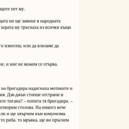
ъщите пет му.
дата ни ще замине в народната
 хората му тръгнаха из всички къщи
го изнесеш, или да влизаме да
не, и ние не можем се отърва.
а на бригадира надигнаха мотиките и
тия. Дзя-джън стоеше отстрани и
хте тигана? – попита тя бригадира. –
 отворим столова. На никого вече
сили и ще хвърчим към комунизма.
 то риба, то мръвка, ще ви пръснем