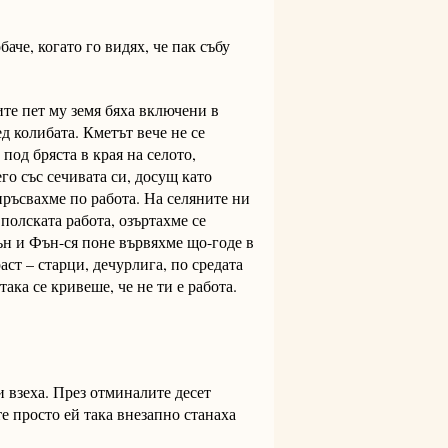
аче, когато го видях, че пак събу
те пет му земя бяха включени в
д колибата. Кметът вече не се
под бряста в края на селото,
го със сечивата си, досущ като
пръсвахме по работа. На селяните ни
полската работа, озъртахме се
ън и Фън-ся поне вървяхме що-годе в
аст – старци, дечурлига, по средата
ака се кривеше, че не ти е работа.
и взеха. През отминалите десет
те просто ей така внезапно станаха