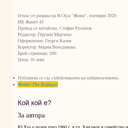
Откъс от романа на Ю Хуа "Живи", ноември 2020
ИК Жанет 45
Превод от китайски: Стефан Русинов
Редактор: Гергана Мирчева
Оформление: Георги Калев
Коректор: Мария Венедикова
Брой страници: 200
Цена: 16 лева
Публикува се със съдействието на издателството.
Фото: The Beijinger
Кой кой е?
За автора
Ю Хуа е роден през 1960 г. в гр. Ханджоу в семейство 