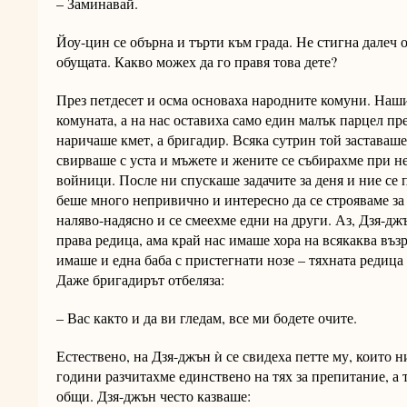
– Заминавай.
Йоу-цин се обърна и търти към града. Не стигна далеч об
обущата. Какво можех да го правя това дете?
През петдесет и осма основаха народните комуни. Наши
комуната, а на нас оставиха само един малък парцел пре
наричаше кмет, а бригадир. Всяка сутрин той заставаше 
свирваше с уста и мъжете и жените се събирахме при не
войници. После ни спускаше задачите за деня и ние се 
беше много непривично и интересно да се строяваме за 
наляво-надясно и се смеехме едни на други. Аз, Дзя-дж
права редица, ама край нас имаше хора на всякаква възр
имаше и една баба с пристегнати нозе – тяхната редица т
Даже бригадирът отбеляза:
– Вас както и да ви гледам, все ми бодете очите.
Естествено, на Дзя-джън ѝ се свидеха петте му, които н
години разчитахме единствено на тях за препитание, а 
общи. Дзя-джън често казваше: