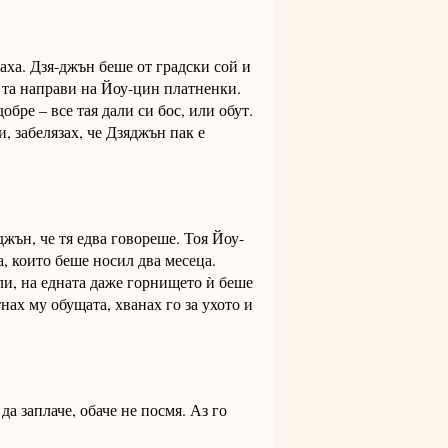
аха. Дзя-джън беше от градски сой и
, та направи на Йоу-цин платненки.
обре – все тая дали си бос, или обут.
, забелязах, че Дзяджън пак е
жън, че тя едва говореше. Тоя Йоу-
, които беше носил два месеца.
ли, на едната даже горнището ѝ беше
нах му обущата, хванах го за ухото и
да заплаче, обаче не посмя. Аз го