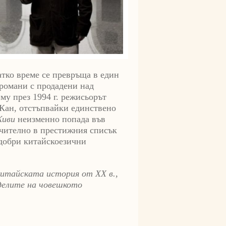
атко време се превръща в един
романи с продадени над
му през 1994 г. режисьорът
Кан, отстъпвайки единствено
иви
неизменно попада във
ючително в престижния списък
-добри китайскоезични
китайската история от ХХ в.,
еделите на човешкото