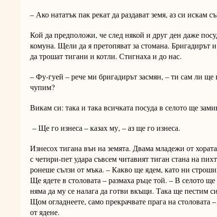
– Ако нататък пак рекат да раздават земя, аз си искам с
Кой да предположи, че след някой и друг ден даже посу
комуна. Щели да я претопяват за стомана. Бригадирът и
да трошат тигани и котли. Стигнаха и до нас.
– Фу-гуей – рече ми бригадирът засмян, – ти сам ли ще 
чупим?
Викам си: така и така всичката посуда в селото ще зами
– Ще го изнеса – казах му, – аз ще го изнеса.
Изнесох тигана вън на земята. Двама младежи от хорат
с четири-пет удара съвсем читавият тиган стана на пих
ронеше сълзи от мъка. – Какво ще ядем, като ни строши
Ще ядете в столовата – размаха ръце той. – В селото ще
няма да му се налага да готви вкъщи. Така ще пестим 
Щом огладнеете, само прекрачвате прага на столовата –
от ядене.