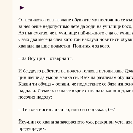
►
От всичкото това търчане обувките му постоянно се къс
за нея беше недопустимо дете да ходи на училище босо
Аз пък смятах, че в училище най-важното е да се учиш д
Само два месеца след като той нахлузи новите си обувки
хванала да шие подметки. Попитах я за кого.
– За Йоу-цин – отвърна тя.
И бездруго работата на полето толкова изтощаваше Дзяд
цин щеше да умори майка си. Взех да разгледам обущата
Какви ти обуща – остави, че подметките се бяха износи
паднало. Изчаках го да се върне с пълната кошница, мет
посочих надолу:
– Ти това носил ли си го, или си го дъвкал, бе?
Йоу-цин се хвана за зачервеното ухо, разкриви уста, аха 
предупредих: