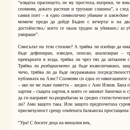
“изядоха прасенцето, не му простиха, въпреки, че вик
спомням, докато растеше и трупаше сланина”, а след 
самия поет – в едно символично
убиване
и
изяждане
момиче преди да дойде Бъдни с вечерта/ и на два
достойнство,/ което се оказа трудно за убиване,/ аз 
умираше”.
Смисълът на тези стихове? А трябва ли изобщо да има
бъде дефиниран, изведен, описан, анализиран – т
превърнати в юзда, трябва ли чрез тях да затъкнем с
Трябва ли
разбираемото
да бъде възвеличавано, защ
чичо, трябва ли да бъде окуражавана посредственостт
публиката на Азис? Спомням си една от някогашните 
– ако не ме лъже паметта – заедно с Ани Илков. Бяха 
хартия – същата хартия, в която се завиват банички и 
да ги направят
по-разрибаеми
за средно статистически
ли? Ами защото така. Или защото предпочитаха суров
присмехулност срещу озъбената балканска простащина:
“Ура! С босите деца на миналия век,