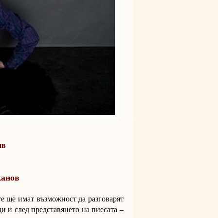
ив
канов
е ще имат възможност да разговарят
и и след представянето на пиесата –