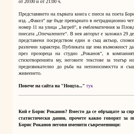
от 20:00 и от 21:00 ч.
Представянето на първата книга с пиеси на поета Бор
изд. „Факел“ ще бъде превърнато в нетрадиционно чет
номер 11 на улица „Загреб“, в емблематичния за Плов
пиесата „Опечалените“. В нея авторът е заложил 29 д
представени посредством един и същ актьор, спомо
различни характера. Публиката ще има възможност да
през прозореца на студио „Роканов“, в компания
стихотворенията му, неговите текстове за театър н
предизвикателно до ръба на непоносимостта и същ
живеенето.
Повече на сайта на "Нощта..."
тук
Кой е Борис Роканов? Вместо да се обръщате за сп
статистически данни, прочете какво говорят за п
Борис Роканов негови именити съвременници: