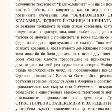
различните текстове от “Великолепните” – и ще си поз
как той работи, как клоунства, как си играе с п
поетичните случвания. Във “ВЕЛИКОЛЕПН
КРАСАВИЦА, ЧУДНИТЕ Й СЪНИЩА И НЕЙНАТ
се разказва приказката за една спяща красавица, коят
подмиващата я прислужница, която
любезничи
с цели 
“затова бе любезна с принцовете/ и всяка година се 
(една изненадана прислужница се оказа)”. Това
люб
спящата красавица, чрез неговото демаскиране приказк
това може би би било достатъчно за всеки друг поет 
Боби Роканов. Самото преобръщане на приказката 
демаскирана на свой ред курвенската история,
безда
ражда многобройната челяд на любезничещата присл
Френска революция,/ Великата Октмврийска револ
братския еврейски народ/ от Азия в Америка и обратно”
принадлежащо към същата тази
бездарност
– всъщнос
бездарието е единствената възможна територия за нег
лексикалните приложения на думичката 
СТИХОТВОРЕНИЕ ЗА ДЕКЕМВРИ И ЗА РЕЦЕПТИТЕ 
употребена първо са заколението на прасето, това олт