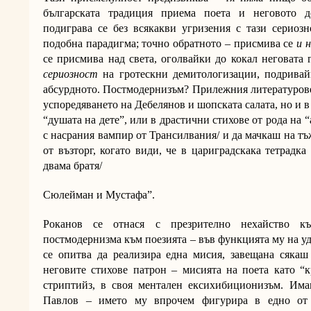
българската традиция приема поета и неговото д
подиграва се без всякакви угризения с тази сериозн
подобна парадигма; точно обратното – присмива се
и н
се присмива над света, оголвайки до кокал неговата 
сериозност
на гротескни демитологизации, подривай
абсурдното. Постмодернизъм? Прилежния литературовед
успоредяването на Дебелянов и шопската салата, но и в
“душата на дете”, или в драстични стихове от рода на “
с насрания вампир от Трансилвания/ и да мачкаш на т
от възторг, когато види, че в цариградскака тетрадка
двама братя/
Сюлейман и Мустафа”.
Роканов се отнася с презрително нехайство к
постмодернизма към поезията – във функцията му на уд
се опитва да реализира една мисия, завещана сяка
неговите стихове патрон – мисията на поета като “к
стриптийз, в своя ментален ексихибиционизъм. Има
Павлов – името му впрочем фигурира в едно от 