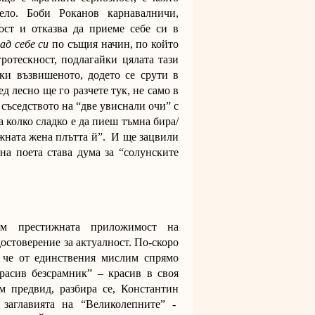
ело. Боби Роканов карнавалничи,
ост и отказва да приеме себе си в
ад себе си
по същия начин, по който
гротескност, подлагайки цялата тази
ки възвишеното, додето се срути в
 лесно ще го разчете тук, не само в
 съседството на “две увиснали очи” с
а колко сладко е да пиеш тъмна бира/
ъжната жена плътта й”. И ще зацвили
 на поета става дума за “солунските
ъм престижната приложимост на
остоверение за актуалност. По-скоро
ш че от единствения мислим спрямо
расив безсрамник” – красив в своя
м предвид, разбира се, Константин
заглавията на “Великолепните” -