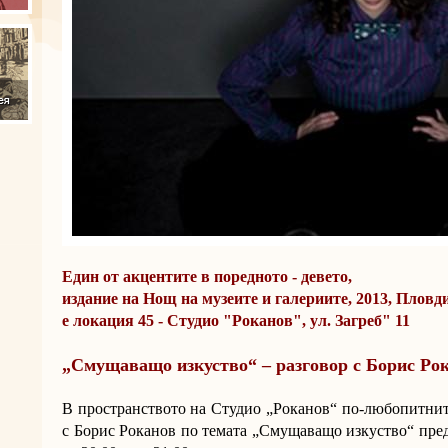
Един от акцентите в поредното - девето,
издание на Нощ на музеите и галериите, 2013, Пловд
е локация 45 - Студио "Роканов", ул. Загреб" 11
„Смущаващо изкуство“ – разговор с Борис Ро
В пространството на Студио „Роканов“ по-любопитнит
с Борис Роканов по темата „Смущаващо изкуство“ пред