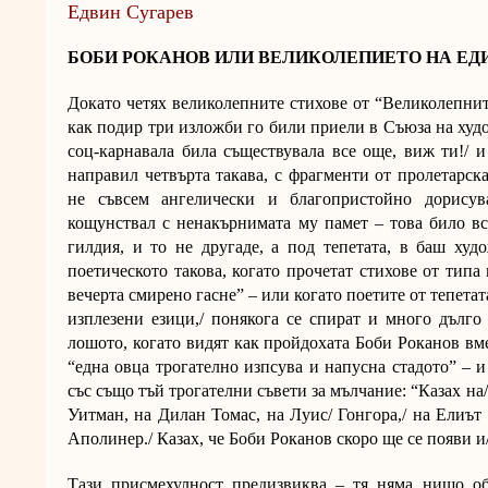
Едвин Сугарев
БОБИ РОКАНОВ ИЛИ ВЕЛИКОЛЕПИЕТО НА ЕД
Докато четях великолепните стихове от “Великолепнит
как подир три изложби го били приели в Съюза на худ
соц-карнавала била съществувала все още, виж ти!/ 
направил четвърта такава, с фрагменти от пролетарск
не съвсем ангелически и благопристойно дорисув
кощунствал с ненакърнимата му памет – това било в
гилдия, и то не другаде, а под тепетата, в баш худ
поетическото такова, когато прочетат стихове от типа 
вечерта смирено гасне” – или когато поетите от тепетат
изплезени езици,/ понякога се спират и много дълго 
лошото, когато видят как пройдохата Боби Роканов вме
“една овца трогателно изпсува и напусна стадото” – 
със също тъй трогателни съвети за мълчание: “Казах на/
Уитман, на Дилан Томас, на Луис/ Гонгора,/ на Елиът
Аполинер./ Казах, че Боби Роканов скоро ще се появи и
Тази присмехулност предизвиква – тя няма нищо об