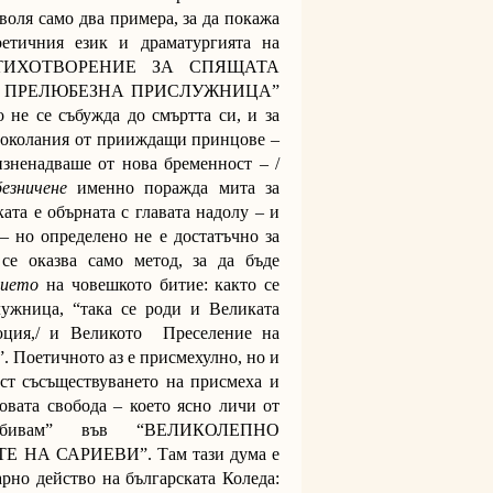
воля само два примера, за да покажа
оетичния език и драматургията на
О СТИХОТВОРЕНИЕ ЗА СПЯЩАТА
А ПРЕЛЮБЕЗНА ПРИСЛУЖНИЦА”
о не се събужда до смъртта си, и за
поколания от прииждащи принцове –
изненадваше от нова бременност – /
езничене
именно поражда мита за
ата е обърната с главата надолу – и
– но определено не е достатъчно за
се оказва само метод, за да бъде
рието
на човешкото битие: както се
ужница, “така се роди и Великата
юция,/ и Великото Преселение на
. Поетичното аз е присмехулно, но и
т съсъществуването на присмеха и
овата свобода – което ясно личи от
“убивам” във “ВЕЛИКОЛЕПНО
НА САРИЕВИ”. Там тази дума е
арно действо на българската Коледа: