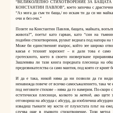
“ВЕЛИКОЛЕПНО СТИХОТВОРЕНИЕ ЗА БАЩАТА
КОНСТАНТИН ПАВЛОВ”, което започва с драстичните
“Аз мога да съм ти баща,/ но искам ти да си ми майка/
очи и без очи.”
Позите на Константин Павлов, бащата, майката, вопълъ
живота?”, поетът като гарван, като “син на тъмнин
подобни стихотворения, рухват веднага под напора на т
Може би единственият въпрос, който зее широко отвор
какъв е техният хоризонт – и дали това е само 
гротескното, което в своето низвергване приравняв
Зашлевява ли тази книга поредната плесница на общ
предизвикателства са само мантия, под която се крият 
И да е така, никой няма да ни позволи да ги вид
ненавижда повече от всичко самосъжалението, така че
под неговите стихове – няма да го намерим. По-скоро с
естетичиски плесници, колкото за
метод
, ако щете 
отговориш на абсурда с абсурд, да изобличиш абсурднот
извадиш тънките му кости от плухестата плът на еже
случва още в първото стихотворение. Този метод