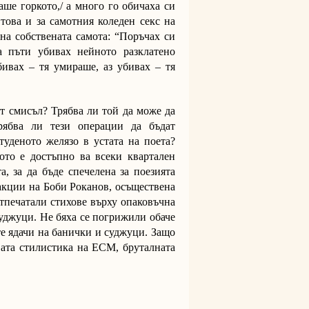
аше горкото,/ а много го обичаха си
това и за самотния коледен секс на
на собствената самота: “Поръчах си
 пъти убивах нейното разклатено
убивах – тя умираше, аз убивах – тя
т смисъл? Трябва ли той да може да
рябва ли тези операции да бъдат
туденото желязо в устата на поета?
ото е достъпно ва всеки квартален
а, за да бъде спечелена за поезията
акции на Боби Роканов, осъществена
отпечатали стихове върху опаковъчна
суджуци. Не бяха се погрижили обаче
те ядачи на банички и суджуци. Защо
ата стилистика на ЕСМ, бруталната