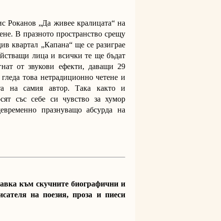
ис Роканов „Да живее кралицата“ на
ене. В празното пространство срещу
див квартал „Капана“ ще се разиграе
ействащи лица и всички те ще бъдат
гнат от звукови ефекти, даващи 29
 гледа това нетрадиционно четене и
та на самия автор. Така както и
осят със себе си чувство за хумор
евременно празнуващо абсурда на
равка към скучните биографични и
исателя на поезия, проза и пиеси