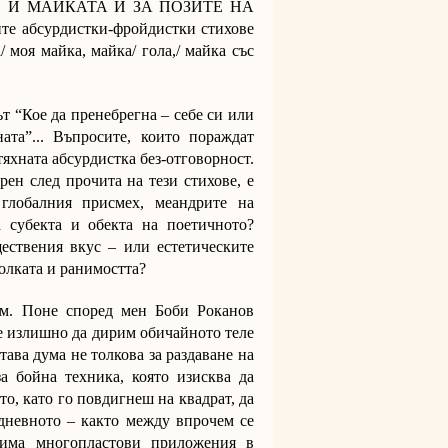
 И МАЙКАТА И ЗА ПОЗИТЕ НА
 абсурдистки-фройдистки стихове
 моя майка, майка/ гола,/ майка със
т “Кое да пренебрегна – себе си или
ата”... Въпросите, които пораждат
яхната абсурдистка без-отговорност.
ен след прочита на тези стихове, е
глобалния присмех, меандрите на
а субекта и обекта на поетичното?
ествения вкус – или естетическите
болката и ранимостта?
им. Поне според мен Боби Роканов
 е излишно да дирим обичайното теле
тава дума не толкова за раздаване на
за бойна техника, която изисква да
о, като го повдигнеш на квадрат, да
дневното – както между впрочем се
 има многопластови приложения в