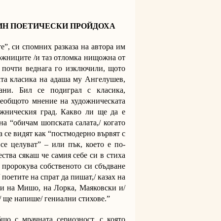
ИН ПОЕТИЧЕСКИ ПРОЙДОХА
е”, си спомних разказа на автора им
ожниците /и таз отломка нищожна от
и почти веднага го изключили, щото
ата класика на адаша му Ангелушев,
ани. Бил се подиграл с класика,
сеобщото мнение на художническата
ожническия град. Какво ли ще да е
на “обичам шопската салата,/ когато
а се видят как “постмодерно вървят с
се целуват” – или пък, което е по-
ства сякаш че самия себе си в стиха
и пророкува собственото си сбъдване
 поетите на спрат да пишат,/ казах на
 и на Мишо, на Лорка, Маяковски и/
/ ще напише/ гениални стихове.”
що с мрачната сериозност, с която