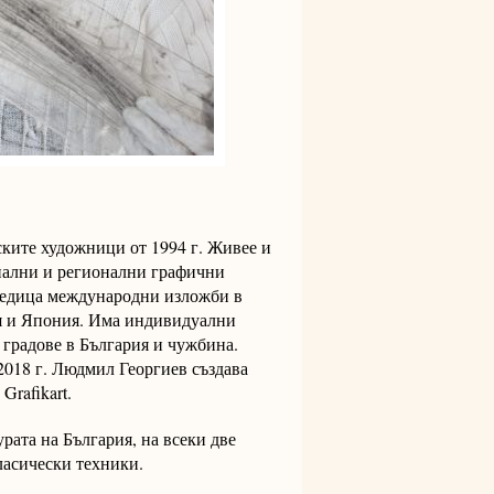
рските художници от 1994 г. Живее и
онални и регионални графични
 редица международни изложби в
я и Япония. Има индивидуални
 градове в България и чужбина.
2018 г. Людмил Георгиев създава
Grafikart.
рата на България, на всеки две
ласически техники.