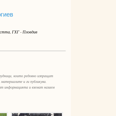
ргиев
стта, ГХГ - Пловдив
рудници, които редовно изпращат
 материалите и ги публикува.
рат информацията и вземат назаем