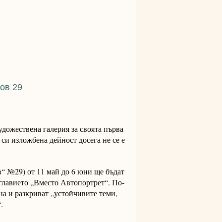
ов 29
дожествена галерия за своята първа
си изложбена дейност досега не се е
в“ №29) от 11 май до 6 юни ще бъдат
главието „Вместо Автопортрет“. По-
ина и разкриват „устойчивите теми,
.