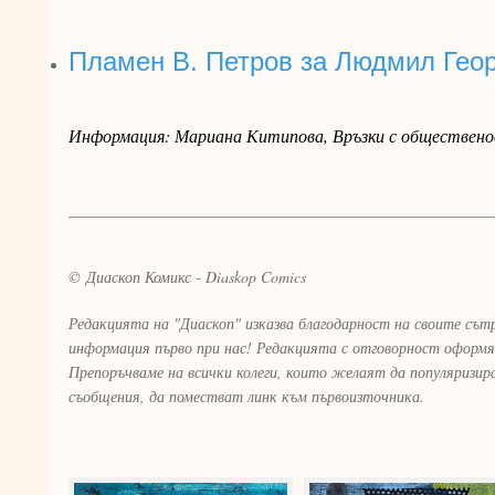
Пламен В. Петров за Людмил Гео
Информация: Мариана Китипова, Връзки с обществено
© Диаскоп Комикс - Diaskop Comics
Редакцията на "Диаскоп" изказва благодарност на своите сът
информация първо при нас! Редакцията с отговорност оформя
Препоръчваме на всички колеги, които желаят да популяризи
съобщения, да поместват линк към първоизточника.