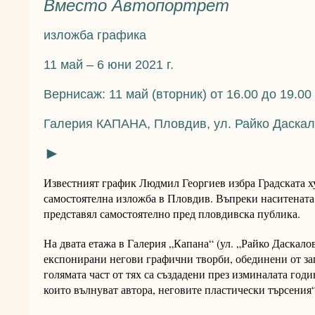
Вместо Автопортрет
изложба
графика
11 май – 6 юни 2021 г.
Вернисаж: 11 май (вторник) от 16.00 до 19.00
Галерия КАПАНА, Пловдив, ул. Райко Даскал
►
Известният график Людмил Георгиев избра Градската ху
самостоятелна изложба в Пловдив. Въпреки наситената 
представял самостоятелно пред пловдивска публика.
На двата етажа в Галерия „Капана“ (ул. „Райко Даскало
експонирани негови графични творби, обединени от за
голямата част от тях са създадени през изминалата год
които вълнуват автора, неговите пластически търсения“