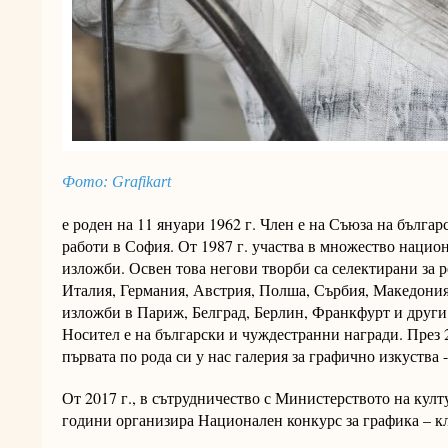
Фото: Grafikart
е роден на 11 януари 1962 г. Член е на Съюза на бълга
работи в София. От 1987 г. участва в множество наци
изложби. Освен това негови творби са селектирани за
Италия, Германия, Австрия, Полша, Сърбия, Македони
изложби в Париж, Белград, Берлин, Франкфурт и други
Носител е на български и чуждестранни награди. През 
първата по рода си у нас галерия за графично изкуства - 
От 2017 г., в сътрудничество с Министерството на култу
години организира Национален конкурс за графика – к