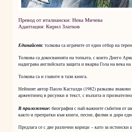
Превод от италиански: Нева Мичева
Адаптация: Кирил Златков
Единайсет:
толкова са играчите от един отбор на терен
Толкова са докосванията на топката, с които Диего Ар
надиграва английската защита и вкарва Гола на века на
Толкова са и главите в тази книга.
Нейният автор Паоло Касталди (1982) разказва знаков
аржентинец в рисунки и текст, с възхита и признателно
:
В приложение
биография с най-важните събития от ше
както и препратки към книги, песни, филми и дори едн
Предлага се с две различни корици – като за истински 