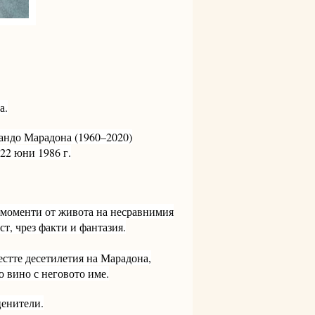
а.
мандо Марадона (1960–2020)
 22 юни 1986 г.
и моменти от живота на несравнимия
ст, чрез факти и фантазия.
стте десетилетия на Марадона,
о вино с неговото име.
ценители.