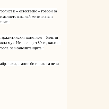
болист и – естествено – говори за
вниманието към най-митичната и
ение.“
на аржентинския шампион – била тя
ята му с Неапол през 80-те, както и
тбола, за неаполитанците.“
абравили, а може би и никога не са