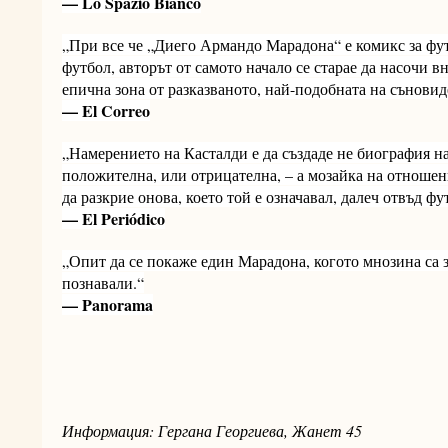
— Lo Spazio Bianco
„При все че „Диего Армандо Марадона“ е комикс за фут
футбол, авторът от самото начало се старае да насочи 
епична зона от разказваното, най-подобната на съновид
— El Correo
„Намерението на Касталди е да създаде не биография 
положителна, или отрицателна, – а мозайка на отношени
да разкрие онова, което той е означавал, далеч отвъд фу
— El Periódico
„Опит да се покаже един Марадона, когото мнозина са з
познавали.“
— Panorama
Информация: Гергана Георгиева, Жанет 45