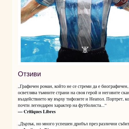
Отзиви
„Графичен роман, който не се стреми да е биографичен,
осветлява тъмните страни на своя герой и неговите скан
въздействието му върху тифозите и Неапол. Портрет, к
почти легендарен характер на футболиста...“
— Critiques Libres
„Дързък, но много успешен дрибъл през различни събит