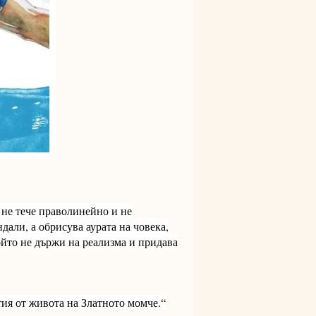
 не тече праволинейно и не
дали, а обрисува аурата на човека,
ойто не държи на реализма и придава
ия от живота на Златното момче.“