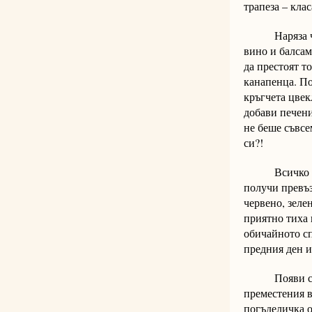
трапеза – клас
Наряза чети
вино и балсам
да престоят т
канапенца. По
кръгчета цвек
добави печени
не беше съвсе
си?!
Всичко беше 
получи превъз
червено, зеле
приятно тиха 
обичайното сп
предния ден и
Появи се Мир
преместения в
погъделичка о