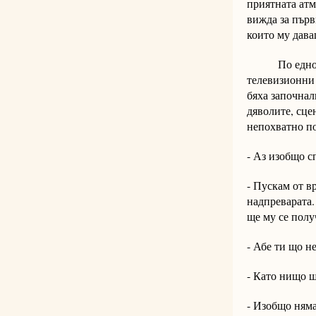
приятната атм
вижда за първ
които му дава
По едно врем
телевизионни 
бяха започнал
дяволите, сце
непохватно по
- Аз изобщо с
- Пускам от вр
надпреварата.
ще му се полу
- Абе ти що н
- Като нищо щ
- Изобщо няма