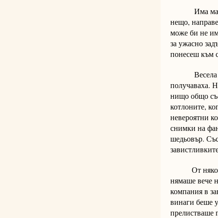
Има мадами, 
нещо, направе
може би не им
за ужасно зад
понесеш към с
Весела беше 
получаваха. Н
нищо общо със
котлоните, ко
невероятни ко
снимки на фан
шедьовър. Със
завистливките
От няколко г
нямаше вече н
компания в за
винаги беше у
прелистваше 