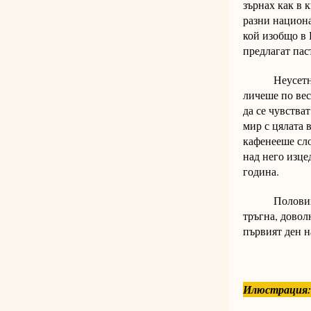
зърнах как в 
разни национ
кой изобщо в 
предлагат пас
Неусетно дой
личеше по вес
да се чувства
мир с цялата 
кафенееше сло
над него изце
година.
Половин час 
тръгна, довол
първият ден н
Илюстрация: