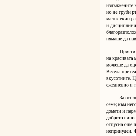
издължените к
но не груби р
малък екип ра
и дисциплинир
благоразполож
нямаше да нав
Пристигна и 
на красивата 
можеше да оце
Весела притеж
вкусотиите. Ц
ежедневно и т
За основно я
семе; към нег
домати и парм
доброто вино 
отпусна още п
непринуден. Ф