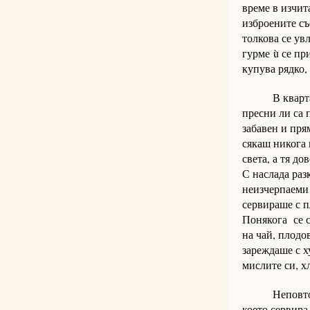
време в изчит
изброените съ
толкова се ув
гурме ù се пр
купува рядко,
В квартала з
пресни ли са 
забавен и пря
сякаш никога 
света, а тя д
С наслада раз
неизчерпаеми 
сервираше с п
Понякога се с
на чай, плодо
зареждаше с х
мислите си, 
Неповторимо 
което сервира