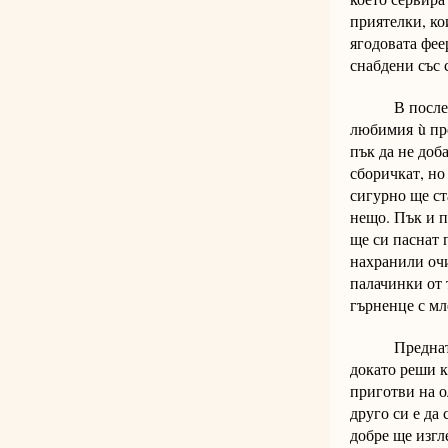
приятелки, ко
ягодовата фе
снабдени със
В последния 
любимия ù про
пък да не доб
сборичкат, но
сигурно ще ст
нещо. Пък и п
ще си паснат 
нахранили очи
палачинки от 
гърненце с мл
Предната сед
докато реши к
приготви на о
друго си е да
добре ще изгл