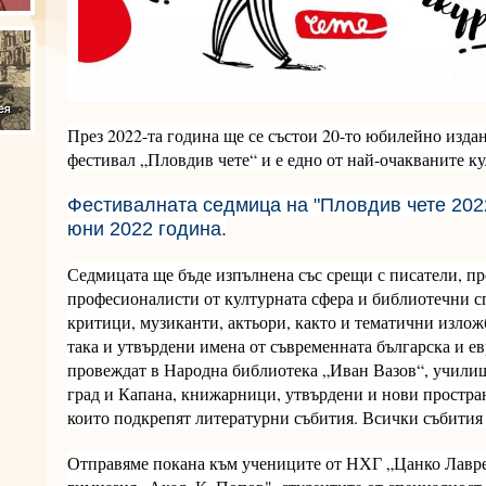
През 2022-та година ще се състои 20-то юбилейно изд
фестивал „Пловдив чете“ и
е едно от най-очакваните к
Фестивалната седмица на "Пловдив чете 202
юни 2022 година.
Седмицата ще бъде изпълнена със срещи с писатели, п
професионалисти от културната сфера и библиотечни с
критици, музиканти, актьори, както и тематични излож
така и утвърдени имена от съвременната българска и е
провеждат в Народна библиотека „Иван Вазов“, училищ
град и Капана, книжарници, утвърдени и нови пространс
които подкрепят литературни събития. Всички събития с
Отправяме покана към учениците от НХГ „Цанко Лавре