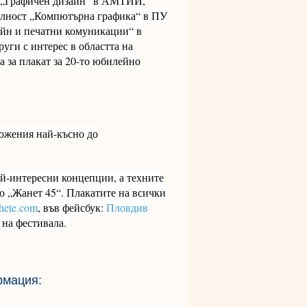
ст „Графичен дизайн” в АМТИИ,
иалност „Компютърна графика“ в ПУ
айн и печатни комуникации“ в
уги с интерес в областта на
а за плакат за 20-то юбилейно
ложения най-късно до
ай-интересни концепции, а техните
во „Жанет 45“. Плакатите на всички
hete.com
, във фейсбук:
Пловдив
на фестивала.
рмация: