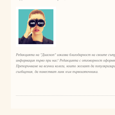
Редакцията на "Диаскоп" изказва благодарност на своите сът
информация първо при нас! Редакцията с отговорност оформя
Препоръчваме на всички колеги, които желаят да популяризи
съобщения, да поместват линк към първоизточника.