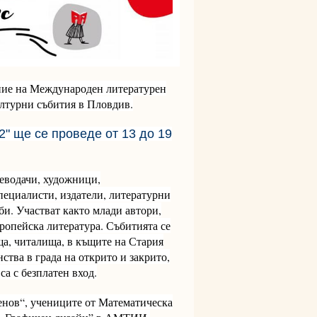
ание на Международен литературен
ултурни събития в Пловдив.
2" ще се проведе
от 13 до 19
реводачи, художници,
пециалисти, издатели, литературни
би. Участват както млади автори,
вропейска литература. Събитията се
а, читалища, в къщите на Стария
тва в града на открито и закрито,
а с безплатен вход.
нов“, учениците от Математическа