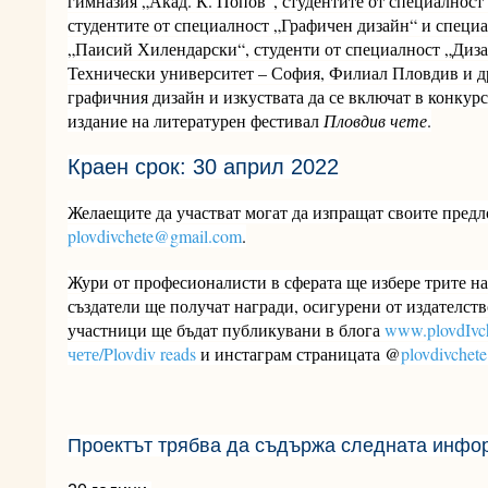
гимназия „Акад. К. Попов", студентите от специално
студентите от специалност „Графичен дизайн“ и спец
„Паисий Хилендарски“, студенти от специалност „Диз
Технически университет – София, Филиал Пловдив и др
графичния дизайн и изкуствата да се включат в конкурс
издание на литературен фестивал
Пловдив чете
.
Краен срок: 30 април 2022
Желаещите да участват могат да изпращат своите пред
plovdivchete@gmail.com
.
Жури от професионалисти в сферата ще избере трите н
създатели ще получат награди, осигурени от издателст
участници ще бъдат публикувани в блога
www.plovdIvc
чете/Plovdiv reads
и инстаграм страницата @
plovdivchete
Проектът трябва да съдържа следната инфо