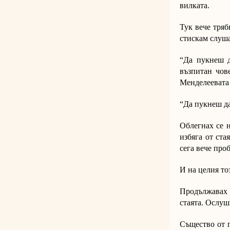
вилката.
Тук вече тряб
стискам слуша
“Да пукнеш д
възпитан чов
Менделеевата
“Да пукнеш да
Облегнах се н
избяга от ста
сега вече проб
И на целия то
Продължавах д
стаята. Ослушв
Същество от п