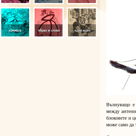
Вълнуващо е
между антенит
блоковете и ц
може само да 