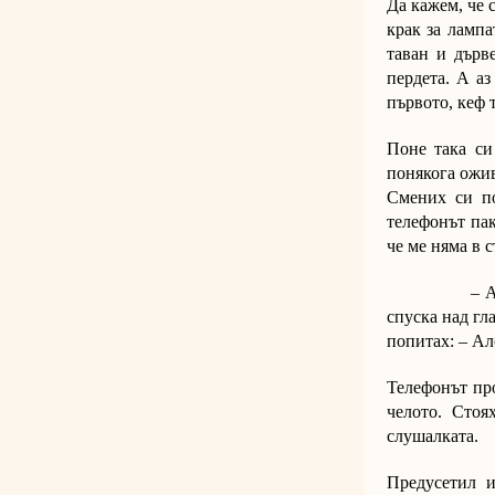
Да кажем, че 
крак за лампа
таван и дърв
пердета. А аз
първото, кеф 
Поне така си
понякога ожив
Смених си по
телефонът пак
че ме няма в с
– Ало, да, 
спуска над гл
попитах: – Ало
Телефонът про
челото. Стоя
слушалката.
Предусетил и