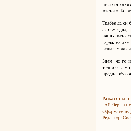
пистата хлъзг
мястото. Бокл
Трябва да си 
аз съм една,
напих като с
гараж на две 
решавам да си
Знам, че го н
точно сега ми
предна обувка
Разказ от кни
"Айсберг в пу
Оформление: 
Редактор: Со