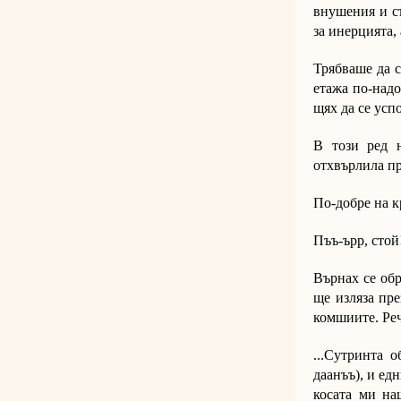
внушения и съ
за инерцията,
Трябваше да с
етажа по-надо
щях да се усп
В този ред 
отхвърлила пр
По-добре на к
Пъъ-ърр, стой
Върнах се обр
ще изляза пре
комшиите. Реч
...Сутринта 
даанъъ), и ед
косата ми на