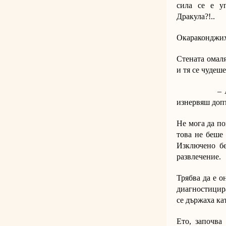
сила се е у
Дракула?!..
Окараконджих
Стената омаля
и тя се чудеше
– Ако падаш
изнервяш допъ
Не мога да по
това не беше 
Изключено бе
развлечение.
Трябва да е о
диагностицира
се държаха ка
Ето, започва