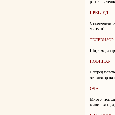
разплащателн
ПРЕГЛЕД
Съвременен н
минути!
ТЕЛЕВИЗОР
Широко разпр
НОВИНАР
Според повече
от клюкар на 
ОДА
Много популя
живот, за нуж