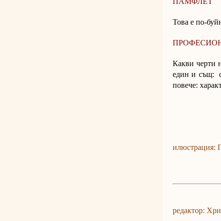
ПАМФЛЕТ
Това е по-буй
ПРОФЕСИО
Какви черти н
един и същ: с
повече: харак
илюстрация: 
редактор: Хр