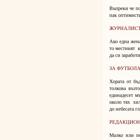
Въпреки че по
пак оптимисти
ЖУРНАЛИС
Ако една жен
то местният 
да си заработ
ЗА ФУТБОЛ
Хората от бъ
толкова възт
единадесет мъ
около тях хил
до небесата г
РЕДАКЦИО
Малко или п