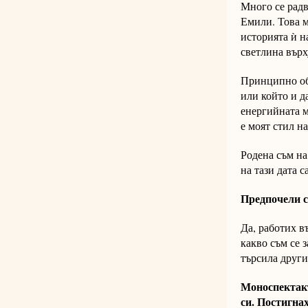
Много се радв
Емили. Това м
историята ѝ н
светлина върх
Принципно оби
или който и да
енергийната м
е моят стил н
Родена съм на
на тази дата с
Предпочели с
Да, работих в
какво съм се 
търсила други
Моноспектакъ
си. Постигна