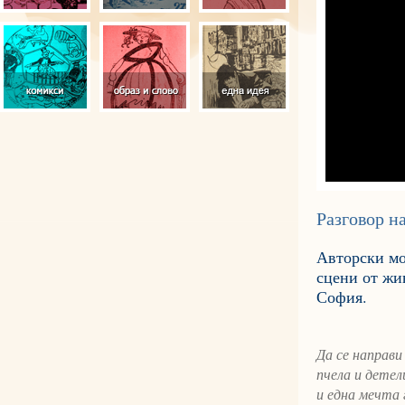
Разговор н
Авторски мо
сцени от жи
София.
Да се направи
пчела и детел
и една мечта 