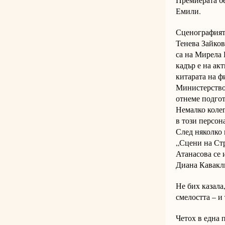
Емили.
Сценографията
Тенева Зайков
са на Мирела 
кадър е на ак
китарата на ф
Министерствот
отнеме подгот
Немалко колег
в този персон
След няколко 
„Сцени на Ст
Атанасова се 
Диана Кавакли
Не бих казала
смелостта – и
Четох в една п