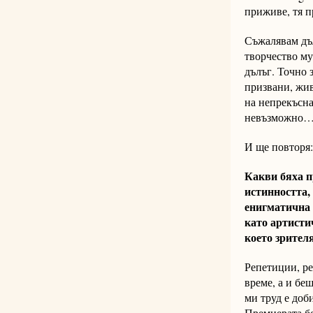
приживе, тя п
Съжалявам дъл
творчество му
дълъг. Точно
призвани, жив
на непрекъсна
невъзможно… 
И ще повторя
Какви бяха п
истинността,
енигматична 
като артисти
което зрител
Репетиции, ре
време, а и бе
ми труд е доби
Премиерата бе