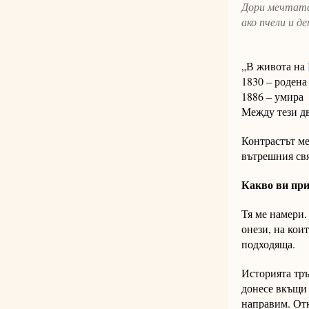
Дори мечтата
ако пчели и д
Прево
„В живота на
1830 – родена
1886 – умира 
Между тези дв
Контрастът ме
вътрешния свя
Какво ви пр
Тя ме намери.
онези, на кои
подходяща.
Историята тръ
донесе вкъщи 
направим. Отк