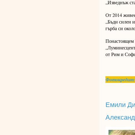
„Изведнъж ста
От 2014 живее
„Бъди силен и
гърба си окол
Понастоящем 
„Луминесцент
от Рим и Софи
Фотокредит
Емили Ди
Александ