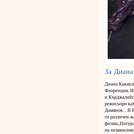
За Диана
Диана Кавакли
Флоренция, Ит
и Кърджалийск
режисьори ка
Дамянов... В 
от различен ж
филма„Натура 
на независимо