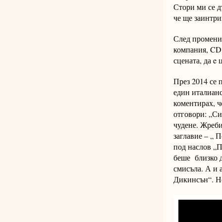
Стори ми се д
че ще заинтри
След променит
компания, CD 
сцената, да e
През 2014 се 
един италианс
коментирах, ч
отговори: „Си
чудене. Жреби
заглавие – „ 
под наслов „П
беше близко д
смисъла. А и 
Дикинсън“. Н