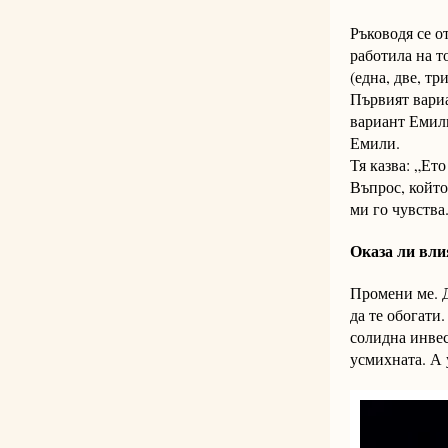
Ръководя се о
работила на т
(една, две, тр
Първият вариа
вариант Емили
Емили.
Тя казва: „Ет
Въпрос, който
ми го чувства
Оказа ли вли
Промени ме. Д
да те обогати
солидна инвес
усмихната. А 