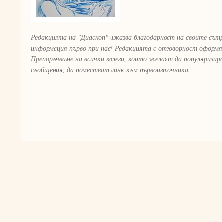
Редакцията на "Диаскоп" изказва благодарност на своите сът
информация първо при нас! Редакцията с отговорност оформя
Препоръчваме на всички колеги, които желаят да популяризи
съобщения, да поместват линк към първоизточника.