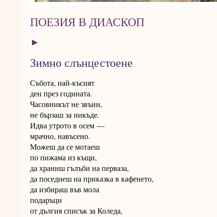
ПОЕЗИЯ В ДИАСКОП
►
Зимно слънцестоене
Събота, най-късият
ден през годината.
Часовникът не звъни,
не бързаш за никъде.
Идва утрото в осем —
мрачно, навъсено.
Можеш да се мотаеш
по пижама из къщи,
да храниш гълъби на перваза,
да поседнеш на приказка в кафенето,
да избираш във мола
подаръци
от дългия списък за Коледа,