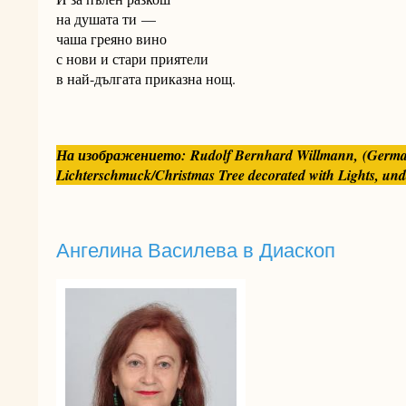
на душата ти —
чаша греяно вино
с нови и стари приятели
в най-дългата приказна нощ.
На изображението:
Rudolf Bernhard Willmann, (Germa
Lichterschmuck/Christmas Tree decorated with Lights, und
Ангелина Василева в Диаскоп