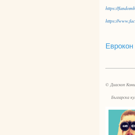
https://fandom
https://www.f
Еврокон
© Диаскоп Комик
Българска култ