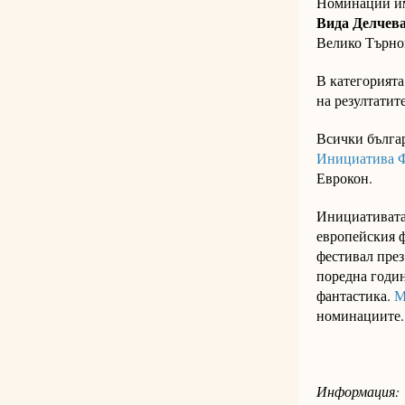
Номинации има
Вида Делчев
Велико Търнов
В категорията
на резултатит
Всички българ
Инициатива 
Еврокон.
Инициативата
европейския ф
фестивал през
поредна годин
фантастика.
М
номинациите.
Информация