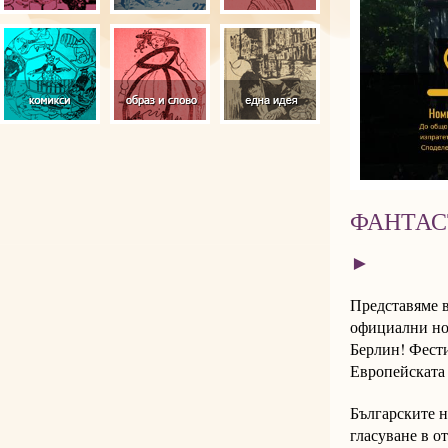
ФАНТА
►
Представяме в
официални но
Берлин! Фести
Европейската 
Българските н
гласуване в о