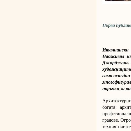
Първа публик
Италиански 
Надживял ня
Джорджоне.
художниците 
само оскъдни
многофигура
поръчки за р
Архитектурни
богата архи
професионално
градове. Огро
техния поети