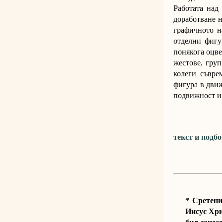
Работата над
доработване н
графичното н
отделни фигу
понякога оцве
жестове, гру
колеги съвре
фигура в дви
подвижност и
текст и подб
* Сретени
Иисус Хри