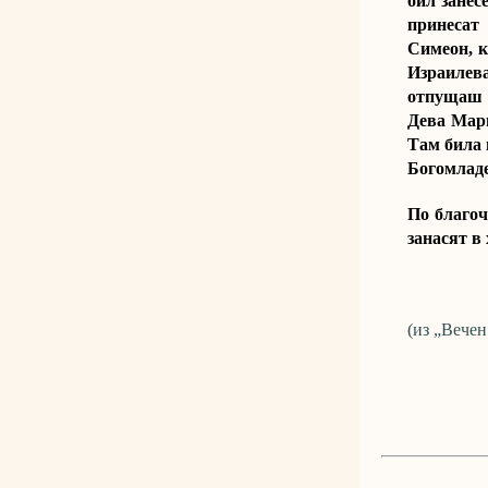
бил занес
принесат
Симеон, к
Израилева
отпущаш Т
Дева Мари
Там била 
Богомладе
По благоч
занасят в
(из „Вече