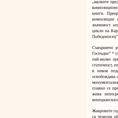
„малките пре
композиционн
книги. Прекр
композиции и
значимост оп
цикли на Карп
Победоносец”,
Съвършено р
Господне” * (
най-малко ор
статичност, н
в никоя под
освобождава о
монументална
плавно се пр
жива непоср
венецианската
Жанровите сце
са чудесни о