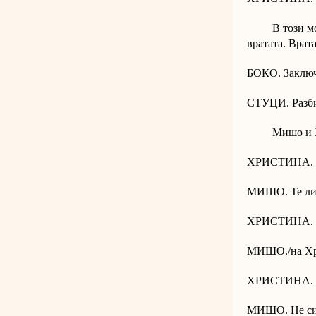
В този момен
вратата. Врата
БОКО. Заключ
СТУЦИ. Разби
Мишо и Хрис
ХРИСТИНА. Те
МИШО. Те ли
ХРИСТИНА. Т
МИШО./на Хри
ХРИСТИНА.
МИШО. Не си 