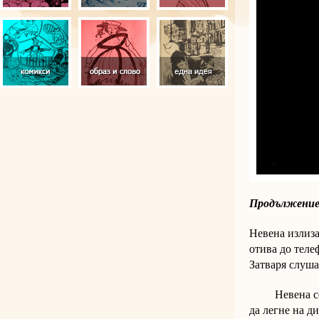
Продължение
Невена излиза
отива до теле
Затваря слуша
Невена се вр
да легне на ди