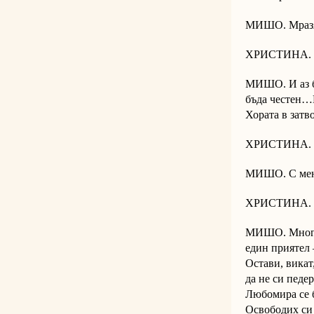
МИШО. Мразя
ХРИСТИНА. П
МИШО. И аз бя
бъда честен…Н
Хората в затв
ХРИСТИНА. Тъ
МИШО. С мен
ХРИСТИНА. С
МИШО. Много 
един приятел 
Остави, викат
да не си педер
Любомира се б
Освободих си