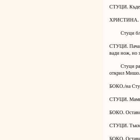
СТУЦИ. Къде
ХРИСТИНА. Н
Стуци блъска
СТУЦИ. Пачавр
вади нож, но з
Стуци разкъс
открил Мишо
БОКО./на Стуц
СТУЦИ. Мамк
БОКО. Остави 
СТУЦИ. Тъкм
БОКО. Остави 