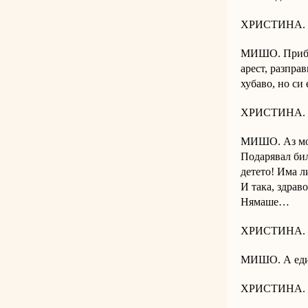
ХРИСТИНА.
МИШО. Прибра
арест, разпра
хубаво, но си 
ХРИСТИНА. Т
МИШО. Аз мог
Подарявал бил
детето! Има л
И така, здрав
Нямаше…
ХРИСТИНА. Пе
МИШО. А един
ХРИСТИНА. Гл