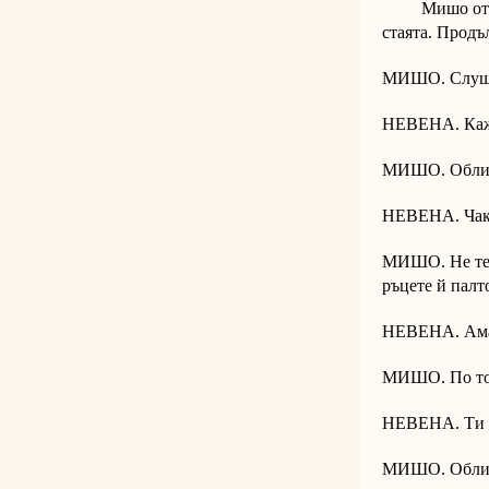
Мишо отваря 
стаята. Продъ
МИШО. Слуша
НЕВЕНА. Ка
МИШО. Облич
НЕВЕНА. Чака
МИШО. Не те г
ръцете й палт
НЕВЕНА. Ама 
МИШО. По то
НЕВЕНА. Ти с
МИШО. Облич