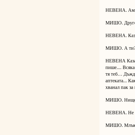
НЕВЕНА. Ами 
МИШО. Друг
НЕВЕНА. Каза
МИШО. А ти
НЕВЕНА Казах
пише.... Всяк
тя теб… Дъжд 
аптеката... Ка
хванал пак за 
МИШО. Нищо д
НЕВЕНА. Не к
МИШО. Млък