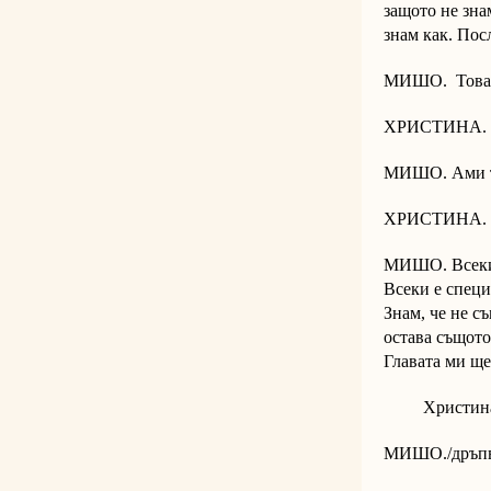
защото не знам
знам как. Пос
МИШО. Това 
ХРИСТИНА. К
МИШО. Ами тов
ХРИСТИНА. С
МИШО. Всеки ч
Всеки е специ
Знам, че не с
остава същото
Главата ми щ
Христина пос
МИШО./дръпва