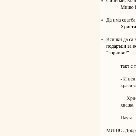
Сипи ми. Ма
Мишо й
Да има сватба
Христин
Всички да са
подаръци за 
“горчиво!”
В това
такт с 
- И вси
красив
Христин
хваща, 
Пауза.
МИШО. Добре