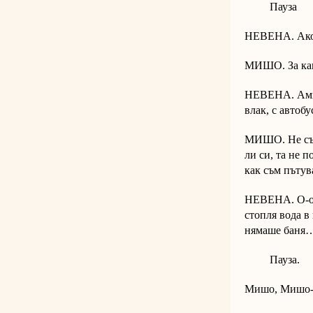
Пауза
НЕВЕНА. Ако и
МИШО. За как
НЕВЕНА. Ами…
влак, с автоб
МИШО. Не съм 
ли си, та не 
как съм пътув
НЕВЕНА. О-о-о
стопля вода в
нямаше баня… 
Пауза.
Мишо, Мишо-о-