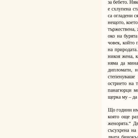
за бебето. Ня
е схлупена ст
са огладени с
нещото, което
тържествена, 
око на бурята
човек, който 
на природата.
никоя жена, к
няма да мина
дипломати, н
степенуваше 
острието на т
панагюрци мо
щерка му – да
Що години има
която още ра
женорята.“ Д
съсухрена на
двата бинокъ