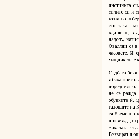
инстинкта си
силите си и с
жена по зъбер
ето така, на
вдишваш, въз
надолу, натис
Оваляни са в 
часовете. И 
хищник знае к
Съдбата бе оп
я бяха орисал
поредният бли
не се ражда 
обувките ѝ, 
галошите на К
тя бременна к
провижда, вър
махалата отд
Възвират я ощ