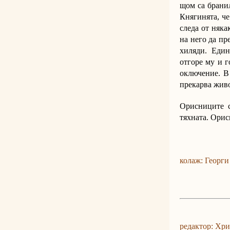
щом са бранил
Княгинята, че
следа от няка
на него да пр
хиляди. Един
отгоре му и г
оключение. В 
прекарва живо
Орисниците с
тяхната. Орис
колаж: Георги
редактор: Хр