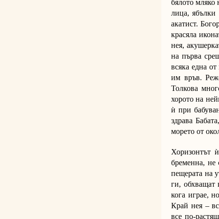
бялото мляко 
лица, ябълки
акатист. Бого
красяла икона
нея, акушерка
на първа срещ
всяка една от
им връв. Реж
Толкова мног
хорото на ней
ѝ при бабуван
здрава Бабата
морето от око
Хоризонтът 
бременна, не 
пещерата на у
ги, обхващат 
кога играе, н
Край нея – в
все по-растящ