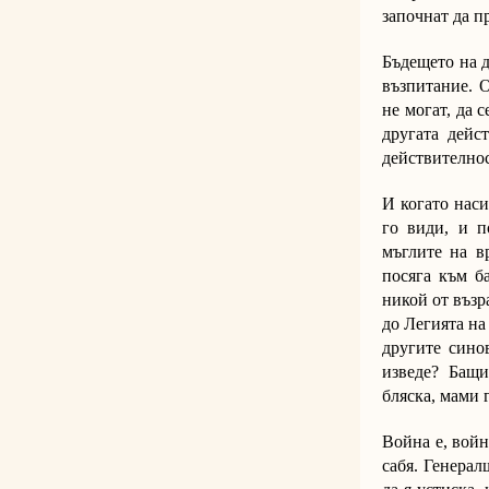
започнат да п
Бъдещето на д
възпитание. О
не могат, да 
другата дейс
действителнос
И когато наси
го види, и п
мъглите на в
посяга към б
никой от възр
до Легията на
другите сино
изведе? Бащи
бляска, мами г
Война е, войн
сабя. Генерал