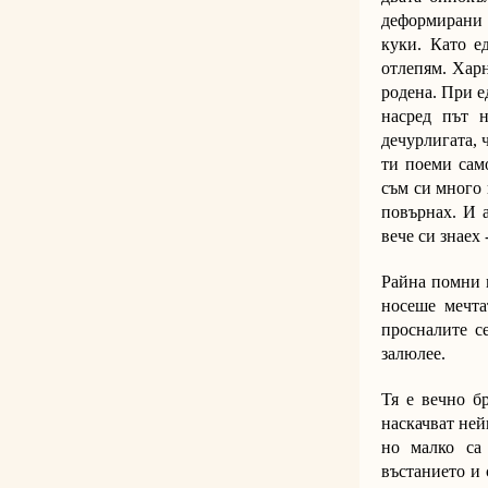
деформирани о
куки. Като е
отлепям. Харн
родена. При е
насред път 
дечурлигата, 
ти поеми само
съм си много 
повърнах. И а
вече си знаех 
Райна помни в
носеше мечта
просналите с
залюлее.
Тя е вечно бр
наскачват ней
но малко са
въстанието и 