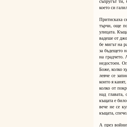
съпругът ти, 
което си галил
Притискаха се
търчи, още п
улицата. Къща
вадеше от джо
бе мигът на р
за бъдещето н
на градчето. 
недостоен. Оп
Боже, колко х
левче се запи
които я канят
колко от покр
над главата, 
къщата е било
вече не се ку
къщата, спече
А през войнит