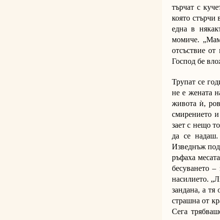
търчат с куче
която стърчи 
една в някак
момиче. „Мам
отсъствие от 
Господ бе вло
Трупат се год
не е жената н
живота ѝ, ров
смирението и
зает с нещо т
да се надаш.
Изведнъж подр
ръфаха месата
бесуването – 
насилието. „Л
зандана, а тя
страшна от кр
Сега трябваш