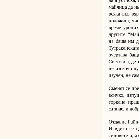
да я устиска, 
майчица да им
всяка във вяр
положиш, чист
време урониха
другите. “Май
на баща им д
Тутраканскат
очертава бащ
Световна, дет
не изскочи ду
изучен, не са
Сменят се пре
всичко, изпу
горкана, пращ
са знаели добр
Отдавна Райна
И вдига се е
синовете ѝ, а