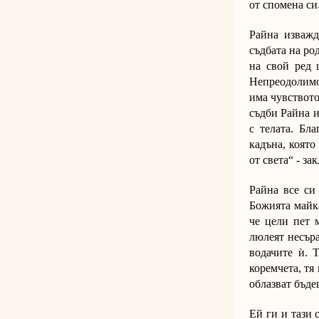
от спомена си
Райна изважд
съдбата на ро
на свой ред 
Непреодолимо
има чувството
съдби Райна и
с телата. Бл
кадъна, която
от света“ - з
Райна все си
Божията майка
че цели пет м
люлеят несъра
водачите ѝ. 
коремчета, тя 
облазват бъде
Ей ги и тази 