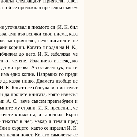
 дошъл следващият. Приятелят завел
, а той се промъкнал през една съвсем
.
 защото в времето му се била натрупала слава, която тичала пред него като хрътка. И. К. срещнал Дъщерята в мрака на дома й. Седяла на креслото на баща си, който умирал в съседната стая. Понеже още не било време смъртта да настъпи, Дъщерята на писателя разказала на И. К., че не само знае с какво се занимава той, ами и тя има амбицията да прави същото. Само че малко по-различно, казала му. Не ме интересуват, започнала, книгите ти, нито текстовете им – завинаги изсъхнали върху страниците. Затова не можем да следваме един и същи път. Интересува ме умирането: онзи момент, в който нищо не изглежда вечно или дори трайно, онзи момент, в който можеш да редактираш. Това е моментът, който търся. Досега не съм успяла да го уловя. Също така, за мен е много важно, завършила Дъщерята, да знам, че има нещо недописано. Прекъсната дума, отрязано изречение, пресъхнало мастило – и срещу тях: огромната, вечна паст на белия лист. В този момент през И. К. преминало усещане, мисъл, цяла представа. Обгърнало го като прегръдка или клетка, не бил сигурен как да го опише. Но в затворените си очи я видял, нея, Дъщерята на писателя, застанала до него: двамата в търсене на умиращи писатели и чакащи телата им да се превърнат в книги. Не си мечтател, прекъснала го тя и се облегнала назад, към сянката, далече от него. Той разбрал, млъкнал, зачакал. След време тя станала и отишла в съседната стая. След часове, може би дни, се върнала с една тежка книга. Корицата била черна, гърбът – здрав. По лицето на Дъщерята нямало сълзи, имало разочарование. Било му трудно да остави тази жена с ясни революционни възгледи по отношение на света и съвсем мъгляви чувства спрямо него, но го направил. Може би някой ден животът щял да ги срещне – тя, научила се как да редактира или пък примирила се с безсилието си пред машината на Вселената, той, събрал някакви книги, достатъчни за библиотека, може би, уморен, вероятно едновременно уморен и ужасен от това, което видял и направил, осъзнал, че в този свят човек работи успешно само по един проект и той е собствената му смърт. След тази среща, И. К. започнал да обикаля още по-трескаво. В Австралия намерил писателя и книгата в съня си. За известно време, докато живял из Южна Америка, се захванал със странична работа: станал събирач на недописани герои. Там, в Южна Америка, недописаните или невключени в книги герои водели тъжния живот на духове, с които никой жив не иска да се свърже, които никой жив не помни. И. К. събрал цяла книга с такива: мъже, жени, деца, измислени същества, животни. Мислел, като се върне вкъщи, да я дооформи и издаде. Африка също обикалял дълго: сърцето на мрака му се струвало необятно, по-голямо от всичко на света. На И. К. му сторило се, че това сърце таи в себе си толкова много писатели и книги, че да може да си вземе отпуска от странната работа, след като свърши с континента. Но хората не го разбрали. Когато започнал да им обяснява какво търси, помислили, че разговарят с обсебен от демони човек. С някой луд. С някой между този и един от многото други светове. Едни мъже го хванали, не много грубо, и го завели в една изоставена къща. В нея, вместо писател имало звяр. Затворили го в стая с хиена, можеш ли да повярваш?, удиви се А. С. От хиената се очаквало да изяде всичките му демони; от него – да не крие нито един от животното. Дори онези, с които така бил свикнал, както всеки човек на този свят, че вече ги усещал не като мъчение, а като част от себе си. И. К. и хиената се гледали в очите в продължение на три дни: той в единия ъгъл, звярът – в другия. Накрая животното не издържало: строполило се на земята и издъхнало. Според И. К. последният му дъх излязъл на пара, като през зимата, и в облака се виждали фигури. Понеже облакът се задържал неестествено дълго, а И. К. вече така бил свикнал с присъствието на хиената, че не било проблем за него да се приближи до нея, особено сега, когато вече била мъртва, приятелят на А. С. направил няколко крачки и се вгледал в облака. Съществата вът