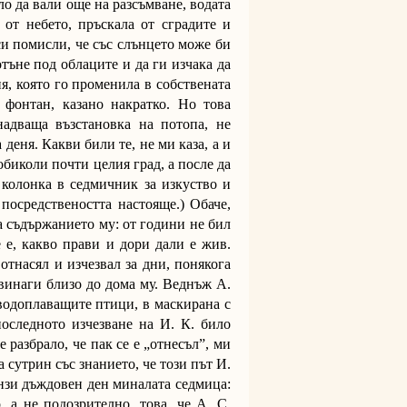
о да вали още на разсъмване, водата
 от небето, пръскала от сградите и
 си помисли, че със слънцето може би
тъне под облаците и да ги изчака да
я, която го променила в собствената
 фонтан, казано накратко. Но това
надваща възстановка на потопа, не
 деня. Какви били те, не ми каза, а и
обиколи почти целия град, а после да
 колонка в седмичник за изкуство и
посредствеността настояще.) Обаче,
а съдържанието му: от години не бил
е е, какво прави и дори дали е жив.
 отнасял и изчезвал за дни, понякога
 винаги близо до дома му. Веднъж А.
 водоплаващите птици, в маскирана с
оследното изчезване на И. К. било
е разбрало, че пак се е „отнесъл”, ми
а сутрин със знанието, че този път И.
онзи дъждовен ден миналата седмица:
 а не подозрително, това, че А. С.