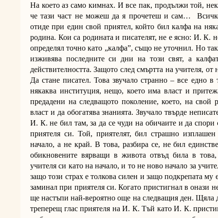
На което аз само кимнах. И все пак, продължи той, не
че тази част не можеш да я прочетеш и сам… Всичко 
отиде при един свой приятел, който бил калфа на няк
родина. Кои са родината и писателят, не е ясно: И. К. 
определял точно като „калфа”, също не уточнил. Но така
изживява последните си дни на този свят, а калфа
действителността. Защото след смъртта на учителя, от н
Да стане писател. Това звучало странно – все едно в т
някаква институция, нещо, което има власт и притеж
предадени на следващото поколение, което, на свой 
власт и да обогатява знанията. Звучало твърде неписат
И. К. не бил там, за да се чуди на обичаите и да спори 
приятеля си. Той, приятелят, бил страшно изплашен 
начало, а не край. В това, разбира се, не бил единств
обикновените вярващи в живота отвъд била в това,
учителя си като на начало, и то не ново начало за учител
защо този страх е толкова силен и защо подкрепата му 
заминал при приятеля си. Когато пристигнал в онази не
ще настъпи най-вероятно още на следващия ден. Щяла да
треперещ глас приятеля на И. К. Тъй като И. К. присти