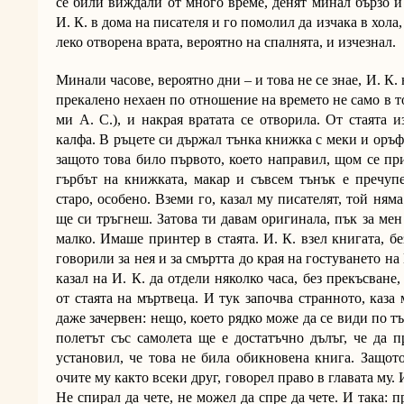
се били виждали от много време, денят минал бързо и
И. К. в дома на писателя и го помолил да изчака в хола
леко отворена врата, вероятно на спалнята, и изчезнал
Минали часове, вероятно дни – и това не се знае, И. К. не уточнявал в писмото си (И. К. бил прекалено нехаен по отношение на времето не само в това, ами във всички свои писма, каза ми А. С.), и накрая вратата се отворила. От стаята излязъл приятелят, вече писател и не калфа. В ръцете си държал тънка книжка с меки и оръфани корици. Когато я подал на И. К., защото това било първото, което направил, щом се приближил до него, И. К. забелязал, че гърбът на книжката, макар и съвсем тънък е пречупен от четене. Изданието изглеждало старо, особено. Вземи го, казал му писателят, той няма да ми трябва. Аз оставам тук, но ти ще си тръгнеш. Затова ти давам оригинала, пък за мен има едно копие. Направих го преди малко. Имаше принтер в стаята. И. К. взел книгата, без да казва нищо. Двамата изобщо не говорили за нея и за смъртта до края на гостуването на И. К. Когато се сбогували, писателят казал на И. К. да отдели няколко часа, без прекъсване, и да прочете книгата, която изнесъл от стаята на мъртвеца. И тук започва странното, каза ми А. С., вече съвсем превъзбуден и даже зачервен: нещо, което рядко може да се види по тъмните му страни. И. К. преценил, че полетът със самолета ще е достатъчно дълъг, че да прочете книжката, и започнал. Бързо установил, че това не била обикновена книга. Защото текстът в нея, макар и течащ пред очите му както всеки друг, говорел право в главата му. Или в сърцето, както се изразил И. К. Не спирал да чете, не можел да спре да чете. И така: през целия полет. Когато самолетът се приземил, И. К. знаел всичко, което трябвало да знае – така написал. В този момент А. С. прекъсна разказа си, за да изкаже предположението си, че книжката не била изобщо книжка, защото била самият починал писател. На което аз отвърнах, че знам много добре, че когато умрат, писателите стават книги, но чак до такава степен? До такава, увери ме А. С., и продължи да преразказва писмото. Накратко: И. К. тръгнал на пътешествие из света с цел да търси умиращи писатели и да събира техните „книги”. Станал ловец. Обикалял не само нашия, но и други светове, така пишело в писмото. Спрял се, например, в някакъв град, под който имало Лабиринт. Понеже кметът на града бил приятел на И. К., му издал тайната, че в Лабиринта вероятно живее писател, който, сигурно, скоро ще умре. Това не било много ясно в писмото. Но, така или иначе, кметът на града завел И. К. до входа на Лабиринта (който приличал на обикновена шахта) и го помолил да изчака. Върнал се след часове, може би дни, и казал, че е събрал книгата. Не намерил. Не получил. Не взел. Събрал. Отнело му шест години - от 1938 до 1944 г. Машина на времето ли е този Лабиринт, зачудил се, но само наум, И. К., но не изрекъл нищо от това на глас. Кметът му казал, че долу, освен че намерил страниците на книгата, разбрал и някаква ужасяваща истина за света, която не могъл да понесе. Поставяйки страниците в краката на И. К., той се самоубил, без да казва нищо. На страница 346 от книгата имало малко кафяво петно от кръвта му. Последното е цитат, който А. С. ми прочете. Това изречение е и единственото, подобно на коментар от И. К. по случая. Странно, пак каза тази дума А. С. В един друг град пък, продължи преразказът, И. К. разбрал, че ще намери търсеното от него в Къщата с Града в нея. Каква била тази къща? Никой не знаел, казали му само къде се намира. Точно както го били упътили, Къщата се издигала на края на улицата с фенерите, които приличали на сови. Под светлината на много очи, той с лекота преминал от улицата на тротоара, от тротоара през портата, от двора – в Къщата. Била отворена. По-точно: не можела да бъде затворена. Вратата зеела под натиска на Града отвътре. Защото, да, точно както му казали, в Къщата имало цял град, разхвърлян и разбъркан, набутан и изоставен. Сградите били една върху друга, като играчки в килер, и също толкова малки. Запълвали целия коридор, виждали се през прозорците, коминът на една пък се подавал през комина на Къщата. Как се предполагало да влезе в Къщата, че и да търси из нея дори? Как би могъл някой да се промъкне тук и да умре, че и да чака друг да дойде, за да му даде книгата си? Все пак И. К. решил да не отказва и да отдели няколко дни на тази загадка. Прекарал всичките в обикаляне на къщата и надничане. И внезапно нещо хванало окото му. Било съвсем малко – чертичка на стената на един магазин. Взел сградата и я огледал хубаво, отвън и отвътре, отгоре и отдолу. И видял това, което трябвало да види: по сградите имало текст. Графити, плакати, обяви, некролози, залепени преди ремонт вестници: това била книгата. Само трябвало да я препише. Ето защо, каза ми А. С., му отне толкова време, за да ми прати писмо, бил е зает. Така е, съгласих се. Вече събрал поредната книга, И. К. продължил да пътува и в един момент се озовал в малка държава, чието име знаел, но не искал да каже, затова навсякъде в писмото я наричал просто Страната. Още щом стъпил в столицата на Страната, усетил, че жителите й живеят в интересни времена. Дните били от онези, в които процъфтявали професиите на мистици от всякакъв вид: екстрасенси, екзорсисти, спиритисти и подобни. Хората вярвали в какво ли не – от тайни планове на големите нации да обезлюдят, обезличат и разпродадат Страната им, до явни намерения на извънземни и светци от миналото да покажат, че съществуват и заслужават вяра. В тази страна не намерил умиращия писател лесно, даже изобщо не го намерил, ако трябвало да бъде честен. Също както в предишния град, където писателят се оказал един Град, събран в Къща, тук той нещо още по-абстрактно и особено: просто желание. Дали все пак И. К. намерил края на желанието, станал свидетел на смъртта му и получил книга, А. С. не можа да ми каже. Тази част от писмото, съвсем подозрително за мен, му се сторила някак скучна и той не внимавал много, а и трябвало да пресича оживен булевард, докато я чете. Но, каза ми, отново ентусиазиран, в следващата страна, някъде в Централна Европа, И. К. срещнал главния женски образ в писмото си. Тя била, да, точно така, Дъщерята на писателя. И, разбира се, вече очаквала И. К.,