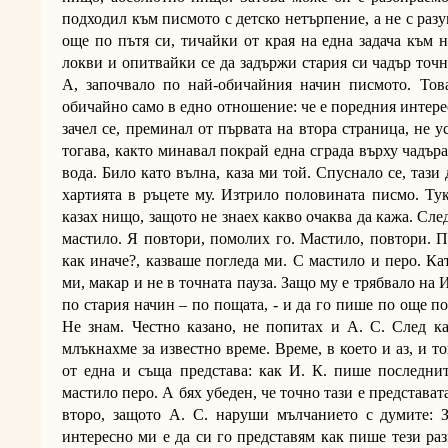
подходил към писмото с детско нетърпение, а не с разу
още по пътя си, тичайки от края на една задача към 
локви и опитвайки се да задържи стария си чадър точн
А, започвало по най-обичайния начин писмото. Това,
обичайно само в едно отношение: че е поредния интересе
зачел се, преминал от първата на втора страница, не 
тогава, както минавал покрай една сграда върху чадър
вода. Било като вълна, каза ми той. Спуснало се, тази
хартията в ръцете му. Изтрило половината писмо. Тук
казах нищо, защото не знаех какво очаква да кажа. След
мастило. Я повтори, помолих го. Мастило, повтори. 
как иначе?, казваше погледа ми. С мастило и перо. Ка
ми, макар и не в точната пауза. Защо му е трябвало на
по стария начин – по пощата, - и да го пише по още по
Не знам. Честно казано, не попитах и А. С. След ка
млъкнахме за известно време. Време, в което и аз, и т
от една и съща представа: как И. К. пише последни
мастило перо. А бях убеден, че точно тази е представат
второ, защото А. С. наруши мълчанието с думите: 
интересно ми е да си го представям как пише тези раз