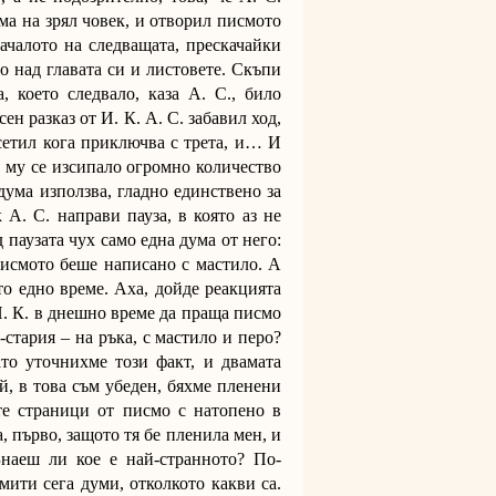
ма на зрял човек, и отворил писмото
началото на следващата, прескачайки
о над главата си и листовете. Скъпи
 което следвало, каза А. С., било
н разказ от И. К. А. С. забавил ход,
усетил кога приключва с трета, и… И
а му се изсипало огромно количество
 дума използва, гладно единствено за
 А. С. направи пауза, в която аз не
 паузата чух само една дума от него:
Писмото беше написано с мастило. А
то едно време. Аха, дойде реакцията
 И. К. в днешно време да праща писмо
-стария – на ръка, с мастило и перо?
то уточнихме този факт, и двамата
ой, в това съм убеден, бяхме пленени
те страници от писмо с натопено в
а, първо, защото тя бе пленила мен, и
Знаеш ли кое е най-странното? По-
мити сега думи, отколкото какви са.