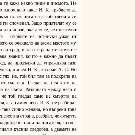
ка ти кажа какво пише в писмото. Не
започнало така: И. К. трябвало да
акъв голям писател в собствената си
не ги споменал. Защо приятелят му се
 или иначе, оказало се, че писателят
та – първите на истински ужас от
его се очаквало да заеме мястото му.
ози град, в тази страна писателят е
ава знания, които е важно да бъдат
ред, да продължи да упражнява тази
елско, пишел И. К., каза ми А. С. Но
с тях, не, той бил там за подкрепа на
от смъртта. Гледал на нея като на
ен на света. Разликата между него и
 че той гледал само на смъртта на
я, а за самия него. И. К. не разбирал
е така силно желана, но въпреки това
известна страна, разбрал, че смъртта
 дойде в стаята на писателя, казал с
гнал в късния следобед, а двамата не