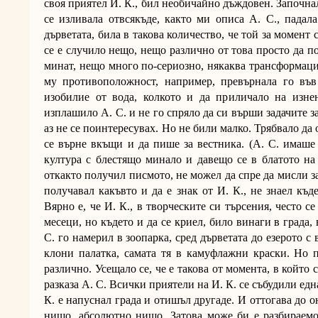
своя приятел И. К., бил необичайно дъждовен. Започнал
се изливала отвсякъде, както ми описа А. С., падала
дърветата, била в такова количество, че той за момент
се е случило нещо, нещо различно от това просто да по
минат, нещо много по-сериозно, някаква трансформаци
му противоположност, например, превърнала го във
изобилие от вода, колкото и да приличало на изне
изплашило А. С. и не го спряло да си върши задачите за
аз не се поинтересувах. Но не били малко. Трябвало да 
се върне вкъщи и да пише за вестника. (А. С. имаше
култура с блестящо минало и давещо се в блатото на 
откакто получил писмото, не можел да спре да мисли з
получавал какъвто и да е знак от И. К., не знаел къд
Вярно е, че И. К., в творческите си търсения, често се
месеци, но където и да се криел, било винаги в града,
С. го намерил в зоопарка, сред дърветата до езерото с
клони палатка, самата тя в камуфлажни краски. Но п
различно. Усещало се, че е такова от момента, в който с
разказа А. С. Всички приятели на И. К. се събудили едн
К. е напуснал града и отишъл другаде. И оттогава до 
нищо, абсолютно нищо. Затова може би е разбираемо,