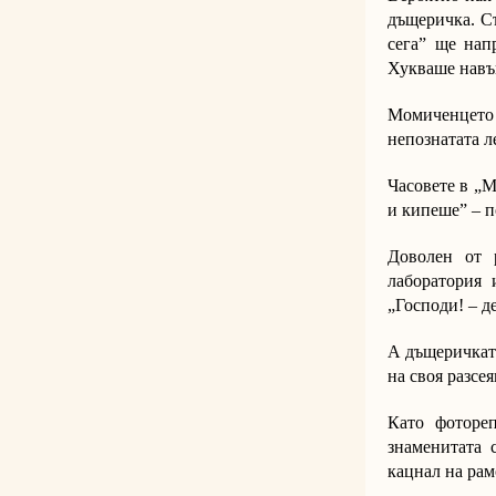
дъщеричка. Съ
сега” ще нап
Хукваше навън
Момиченцето 
непознатата ле
Часовете в „М
и кипеше” – п
Доволен от 
лаборатория 
„Господи! – де
А дъщеричката
на своя разсея
Като фоторе
знаменитата 
кацнал на рамо