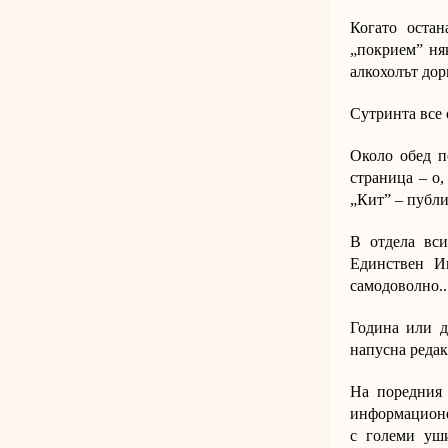
Когато остан
„покрием” ня
алкохолът дор
Сутринта все 
Около обед п
страница – о,
„Кит” – публи
В отдела вси
Единствен И
самодоволно..
Година или д
напусна редак
На поредния 
информационен
с големи уши