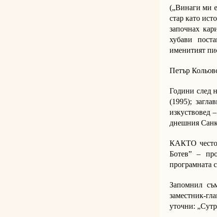
(„Винаги ми е
стар като ист
започнах кар
хубави пост
именитият пис
Петър Кольовс
Години след н
(1995); загл
изкуствовед –
днешния Санкт
КАКТО често 
Ботев” – пр
програмната с
Запомнил съм
заместник-гла
уточни: „Сутр