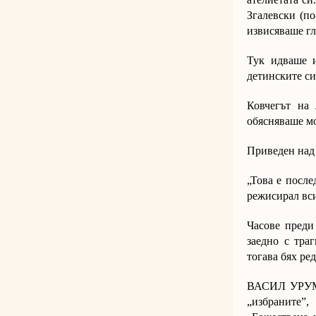
Згалевски (по
извисяваше гл
Тук идваше и
детинските си
Ковчегът на
обясняваше мо
Приведен над
„Това е после
режисирал вси
Часове преди
заедно с тра
тогава бях ред
ВАСИЛ УРУМОВ
„избраните”