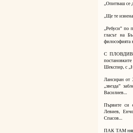
„Опитваш се 
„Ще те изнена
„Ребуси” по 
гласът на Б
философията н
С ПЛОВДИВСК
постановкит
Шекспир, с „Н
Лансиран от 
„звезда” заб
Василиев...
Първите си 
Левиев, Енч
Спасов...
ПАК ТАМ някъ