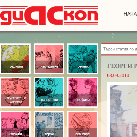
НАЧ
ГЕОРГИ Р
08.09.2014