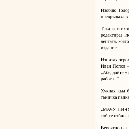
Изобщо Тодор 
превръщаха в 
Така и стихо
редактира) „п
лептата, коят
издание...
Изпитах огром
Иван Попов – 
„Абе, дайте м
работа...”
Хукнах към б
тъничка папка
„МАЧУ ПИЧУ” 
той се отбива
Вероятно пак 