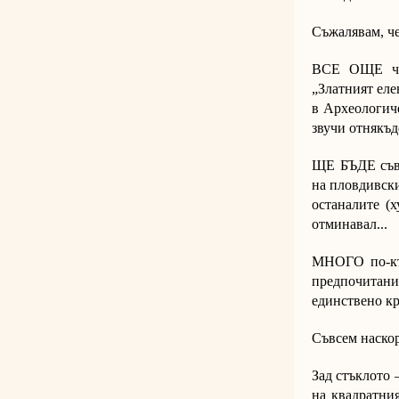
Съжалявам, че
ВСЕ ОЩЕ чув
„Златният еле
в Археологиче
звучи отнякъде
ЩЕ БЪДЕ съвс
на пловдивски
останалите (
отминавал...
МНОГО по-къс
предпочитани
единствено кр
Съвсем наскор
Зад стъклото 
на квадратни