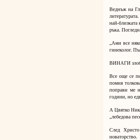
Веднъж на Гл
литературата.
най-близката 
ръка. Погледна
„Ами все няко
гинеколог. Пък
ВИНАГИ злобо
Все още се п
помня толкова
поправи ме н
години, но ед
А Цвятко Нико
„лебедова песе
След Христо
новаторство.