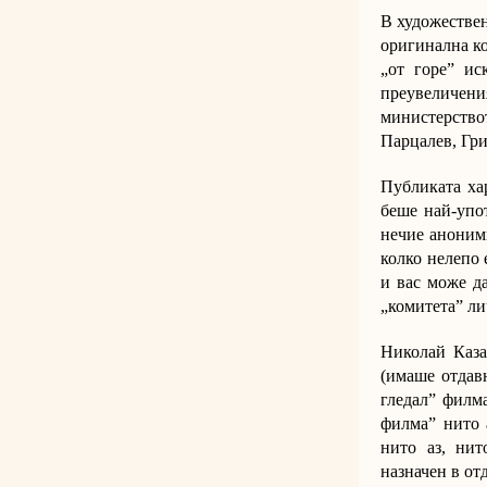
В художествен
оригинална ко
„от горе” ис
преувеличени
министерствот
Парцалев, Гри
Публиката хар
беше най-упо
нечие анонимн
колко нелепо 
и вас може д
„комитета” ли
Николай Каза
(имаше отдавн
гледал” филма
филма” нито 
нито аз, нит
назначен в отд