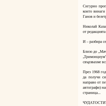
Сигурно проп
които винаги 
Ганов и белет
Николай Каза
от редакцията 
И – разбира с
Близо до „Мач
„Тримонциум”,
свързвахме вс
През 1968 год
да получи си
направо от пе
автографи) на
страница...
ЧУДАТОСТИТЕ 