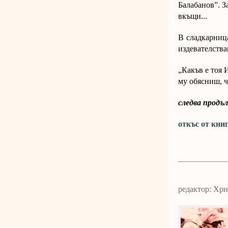
Балабанов”. З
вкъщи...
В сладкарниц
издевателства
„Какъв е тоя 
му обясниш, ч
следва продъ
откъс от кни
редактор: Хр