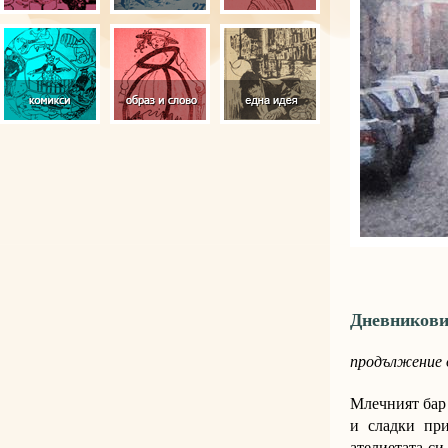
Дневникови
продължение
Млечният бар 
и сладки при
ателиетата си