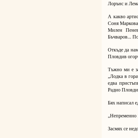
Лорънс и Леман
А какво артис
Соня Маркова,
Милен Пенев
Бъчваров... П
Откъде да нам
Пловдив огорч
Тъжно ми е з
„Лодка в гора
едва пристъп
Радио Пловди
Бях написал е
„Непременно г
Засмях се нед