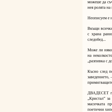
можеше да съ
нея ролята на
Неописуем е н
Вкъщи всички 
с храна рани
следобед...
Може ли няко
на неколкост
„разпивка с д
Късно след п
заведението, 
примигващите
ДВАДЕСЕТ год
„Кристал” за
масичката пр
поетични хип