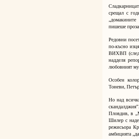
Сладкарницат
срещал с год
„домакините
пишеше проза,
Редовни посе
по-късно изц
ВИХВП (след 
надделя репо
любовният му 
Особен коло
Тоневи, Петър
Но над всичк
скандалджия”.
Пловдив, в „
Шилер с наде
режисьора Кр
амбицията „да