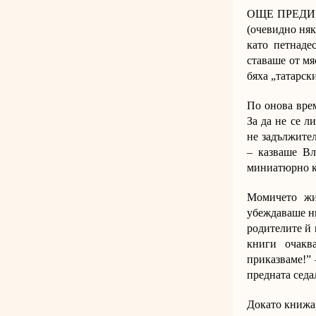
ОЩЕ ПРЕДИ да
(очевидно няк
като петнаде
ставаше от мя
бяха „татарск
По онова вре
За да не се л
не задължите
– казваше Вл
миниатюрно к
Момичето жи
убеждаваше ни
родителите й 
книги очакв
приказваме!” 
предната седа
Докато книжар