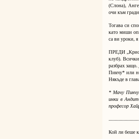
(Слона), Анг
очи към гради
Тогава си спо
като миши опа
са ви уроки, я
ПРЕДИ „Крист
клуб). Всички
разбрах защо.
Пикчу* или н
Някъде в глав
* Мачу Пикчу
инки в Андит
професор Хай
........................
Кой ли беше 