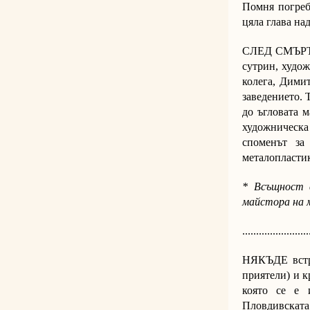
Помня погреб
цяла глава на
СЛЕД СМЪРТТА
сутрин, худож
колега, Димит
заведението. 
до ъгловата м
художническа 
споменът за
металопластик
* Всъщност 
майстора на 
........................
НЯКЪДЕ встра
приятели) и к
която се е 
Пловдивската 