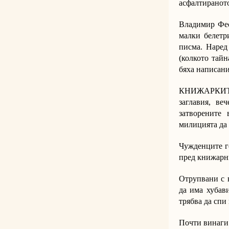
асфалтираното
Владимир Фес
малки белетр
писма. Наред
(колкото тайн
бяха написани
КНИЖАРКИТЕ 
заглавия, ве
затворените
милицията да 
Чужденците го
пред книжарн
Отрупвани с в
да има хубави
трябва да спи
Почти винаги 