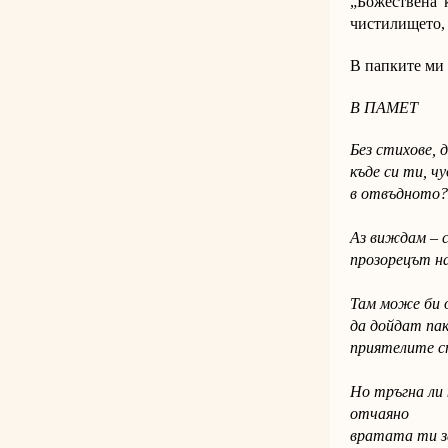
„Божествена 
чистилището, н
В папките ми 
В ПАМЕТ
Без стихове, 
къде си ти, чу
в отвъдното?
Аз виждам – 
прозорецът на
Там може би 
да дойдат па
приятелите 
Но тръгна ли
отчаяно
вратата ти з