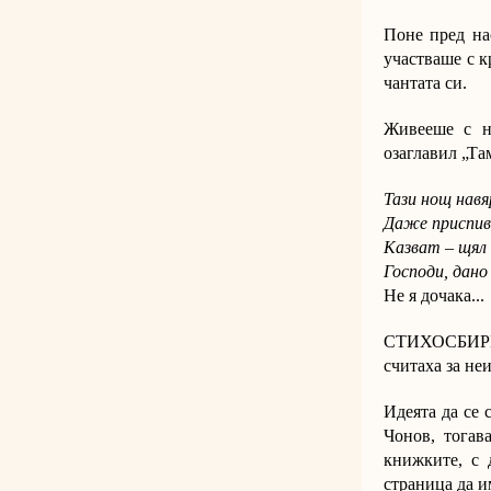
Поне пред на
участваше с к
чантата си.
Живееше с на
озаглавил „Та
Тази нощ навя
Даже приспив
Казват – щял 
Господи, дано 
Не я дочака...
СТИХОСБИРКА
считаха за неи
Идеята да се 
Чонов, тогав
книжките, с 
страница да и