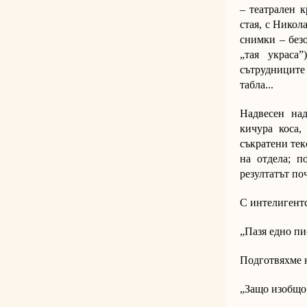
– театрален к
стая, с Никол
снимки – без
„тая украса
сътрудниците
табла...
Надвесен над
кичура коса,
съкратени тек
на отдела; п
резултатът по
С интелигентс
„Пазя едно п
Подготвяхме н
„Защо изобщо 