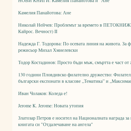
НОВИ КНИГИ: Камелия Панайотова и "Ане"
Камелия Панайотова: Ане
Николай Нейчев: Проблемът за времето в ПЕТОКНИЖИ
Кайрос. Вечност) II
Надежда Г. Тодорова: По осевата линия на живота. За 
режисьор Михал Хмиелевски
Тодор Костадинов: Просто бъди мъж, смъртта е част от
130 години Пловдивско филателно дружество: Филател
български експонати в класове „Тематика” и „Максим
Иван Чолаков: Коледа е!
Jerome K. Jerome: Новата утопия
Златозар Петров е носител на Националната награда за
книгата си "Отдалечаване на ангела"