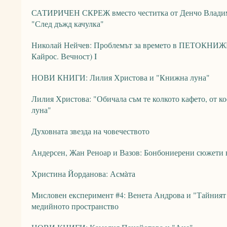
САТИРИЧЕН СКРЕЖ вместо честитка от Денчо Владим
"След дъжд качулка"
Николай Нейчев: Проблемът за времето в ПЕТОКНИЖИ
Кайрос. Вечност) I
НОВИ КНИГИ: Лилия Христова и "Книжна луна"
Лилия Христова: "Обичала съм те колкото кафето, от ко
луна"
Духовната звезда на човечеството
Андерсен, Жан Реноар и Вазов: Бонбониерени сюжети в
Христина Йорданова: Асмàта
Мисловен експеримент #4: Венета Андрова и "Тайният ж
медийното пространство