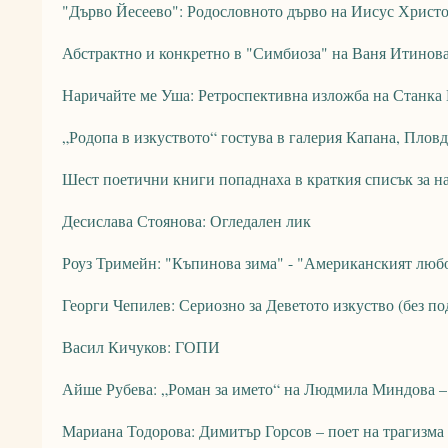
"Дърво Йесеево": Родословното дърво на Иисус Христ
Абстрактно и конкретно в "Симбиоза" на Ваня Итинова
Наричайте ме Уша: Ретроспективна изложба на Станка
„Родопа в изкуството“ гостува в галерия Капана, Плов
Шест поетични книги попаднаха в краткия списък за н
Десислава Стоянова: Огледален лик
Роуз Тримейн: "Къпинова зима" - "Американският люб
Георги Чепилев: Сериозно за Деветото изкуство (без по
Васил Кичуков: ГОПИ
Айше Рубева: „Роман за името“ на Людмила Миндова –
Мариана Тодорова: Димитър Горсов – поет на трагизма