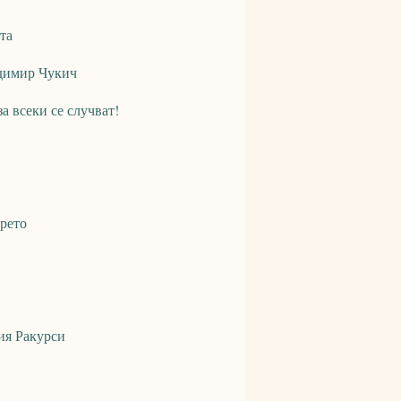
та
адимир Чукич
а всеки се случват!
рето
ия Ракурси