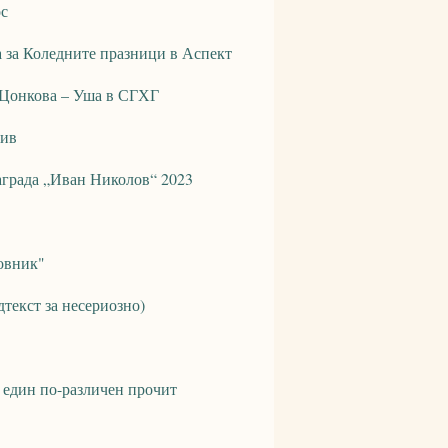
ос
 за Коледните празници в Аспект
 Цонкова – Уша в СГХГ
див
аграда „Иван Николов“ 2023
овник"
дтекст за несериозно)
 един по-различен прочит