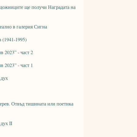
художниците ще получи Наградата на
еално в галерия Сигна
 (1941-1995)
 2023” - част 2
 2023” - част 1
 дух
ерев. Отвъд тишината или поетика
дух II