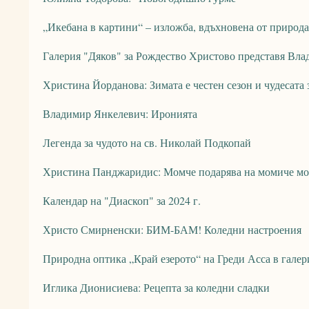
„Икебана в картини“ – изложба, вдъхновена от природа
Галерия "Дяков" за Рождество Христово представя Вл
Христина Йорданова: Зимата е честен сезон и чудесата з
Владимир Янкелевич: Иронията
Легенда за чудото на св. Николай Подкопай
Христина Панджаридис: Момче подарява на момиче мо
Календар на "Диаскоп" за 2024 г.
Христо Смирненски: БИМ-БАМ! Коледни настроения
Природна оптика „Край езерото“ на Греди Асса в галер
Иглика Дионисиева: Рецепта за коледни сладки