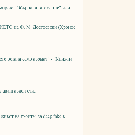
иров: "Обърнали внимание" или
ЕТО на Ф. М. Достоевски (Хронос.
ето остана само аромат" - "Книжна
 авангарден стил
ивот на гъбите" за deep fake в