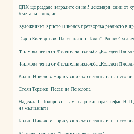
ДПХ ще раздаде наградите си на 5 декември, един от 
Кмета на Пловдив
Художникът Христо Николов претворява реалното в ир
Тодор Костадинов: Пакет тютюн „Клан“. Рашко Сугарев
Филмова лента от Филателна изложба „Коледен Пловдив
Филмова лента от Филателна изложба „Коледен Пловдив
Калин Николов: Нарисувано със светлината на неговия
Стоян Терзиев: Песен на Пенелопа
Надежда Г. Тодорова: "Там" на режисьора Стефан Н. Щ
на мълчанията
Калин Николов: Нарисувано със светлината на неговия 
Юлияна Тодорова: "Новогодишно гурме"