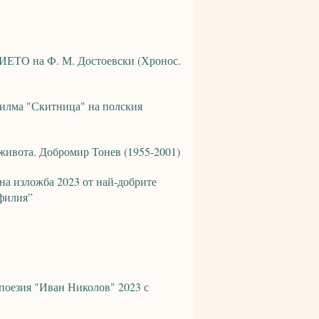
ЕТО на Ф. М. Достоевски (Хронос.
филма "Скитница" на полския
 живота. Добромир Тонев (1955-2001)
на изложба 2023 от най-добрите
афилия”
 поезия "Иван Николов" 2023 с