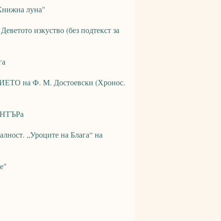
"Книжна луна"
Деветото изкуство (без подтекст за
га
ЕТО на Ф. М. Достоевски (Хронос.
ЦЕНТЪРа
еалност. „Уроците на Блага“ на
е"