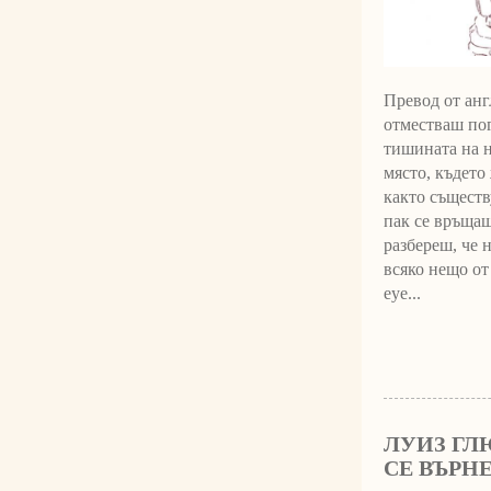
Превод от ан
отместваш пог
тишината на н
място, където
както съществ
пак се връщаш
разбереш, че 
всяко нещо от 
eye...
ЛУИЗ ГЛ
СЕ ВЪРН