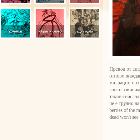
Превод от ан
отново виждаш
миграции на п
които зависим
такива наслад
че е трудно да
berries of the m
dead won't see 