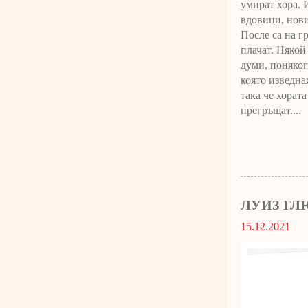
умират хора. 
вдовици, нови
После са на гр
плачат. Някой
думи, поняког
която изведна
така че хората
прегръщат....
ЛУИЗ ГЛ
15.12.2021