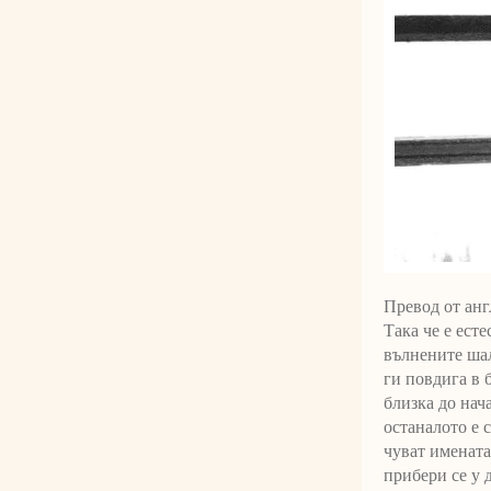
Превод от анг
Така че е есте
вълнените шал
ги повдига в 
близка до нач
останалото е 
чуват имената
прибери се у 