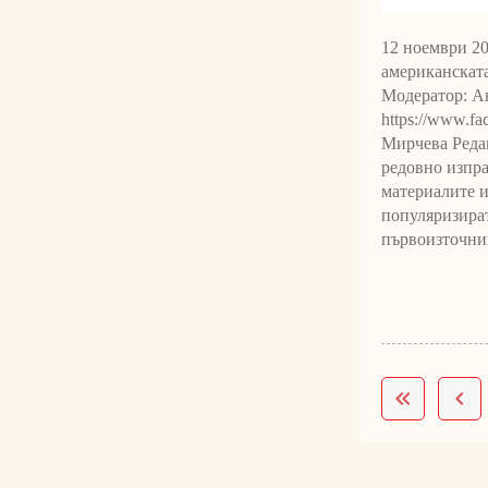
12 ноември 2
американската
Модератор: Ан
https://www.f
Мирчева Редак
редовно изпр
материалите и
популяризират
първоизточник