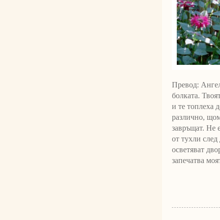
Превод: Анге
болката. Твоя
и те топлеха 
различно, щом
завръщат. Не е
от тухли след
осветяват двор
запечатва моят